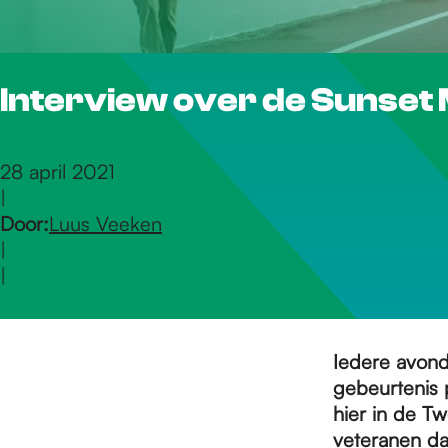
r
Interview over de Sunset
d
e
28 april 2021
|
Door:
Luus Veeken
h
|
|
o
Iedere avond
m
gebeurtenis 
hier in de T
veteranen da