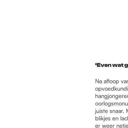
‘Even wat 
Na afloop va
opvoedkundig
hangjongeren
oorlogsmonum
juiste snaar
blikjes en l
er weer netjes