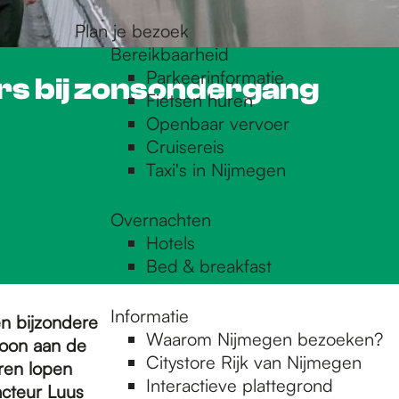
Plan je bezoek
Bereikbaarheid
Parkeerinformatie
rs bij zonsondergang
Fietsen huren
Openbaar vervoer
Cruisereis
Taxi's in Nijmegen
Overnachten
Hotels
Bed & breakfast
Informatie
n bijzondere
Waarom Nijmegen bezoeken?
toon aan de
Citystore Rijk van Nijmegen
ren lopen
Interactieve plattegrond
acteur Luus