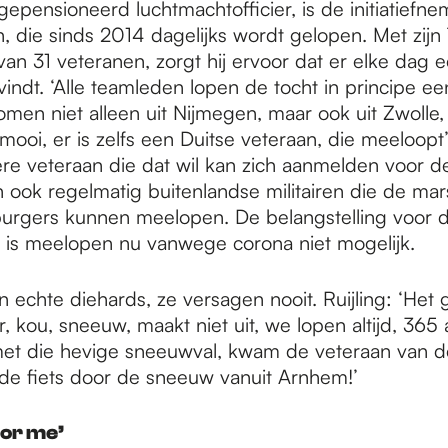
 gepensioneerd luchtmachtofficier, is de initiatiefn
, die sinds 2014 dagelijks wordt gelopen. Met zijn
an 31 veteranen, zorgt hij ervoor dat er elke dag 
indt. ‘Alle teamleden lopen de tocht in principe e
men niet alleen uit Nijmegen, maar ook uit Zwolle
 mooi, er is zelfs een Duitse veteraan, die meeloopt’,
dere veteraan die dat wil kan zich aanmelden voor d
n ook regelmatig buitenlandse militairen die de mar
burgers kunnen meelopen. De belangstelling voor 
s is meelopen nu vanwege corona niet mogelijk.
n echte diehards, ze versagen nooit. Ruijling: ‘Het ga
, kou, sneeuw, maakt niet uit, we lopen altijd, 36
, met die hevige sneeuwval, kwam de veteraan van 
de fiets door de sneeuw vanuit Arnhem!’
for me’