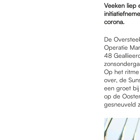
e
Veeken liep 
initiatiefne
p
corona.
De Oversteek
a
Operatie Mar
48 Geallieerd
zonsondergan
g
Op het ritme
over, de Sun
e
een groet bi
op de Ooster
gesneuveld zi