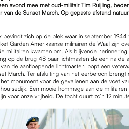
een avond mee met oud-militair Tim Ruijling, bede
mer van de Sunset March. Op gepaste afstand natuur
 bevindt zich op de plek waar in september 1944 
ket Garden Amerikaanse militairen de Waal zijn ov
e militairen kwamen om. Als blijvende herinnering 
g op de brug 48 paar lichtmasten de een na de a
 van de aanfloepende lichtmasten loopt een veter
set March. Ter afsluiting van het eerbetoon brengt
j het monument voor de gevallenen aan de voet va
houtsedijk. Een mooie hommage aan de militairen 
jn voor onze vrijheid. De tocht duurt zo’n 12 minut