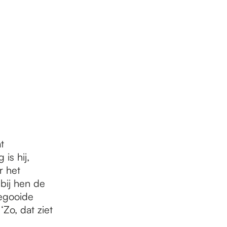
t
is hij,
r het
bij hen de
gegooide
Zo, dat ziet