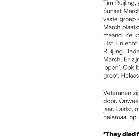
Tim Ruijling,
Sunset March
vaste groep v
March plaatsv
maand. Ze ko
Elst. En echt
Ruijling. ‘Ie
March. Er zij
lopen’. Ook 
groot. Helaa
Veteranen zij
door. Onweer
jaar. Laatst
helemaal op 
‘They died 