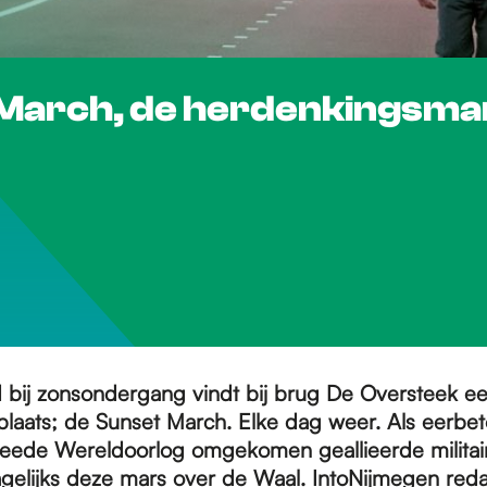
 March, de herdenkingsma
 bij zonsondergang vindt bij brug De Oversteek ee
plaats; de Sunset March. Elke dag weer. Als eerbe
weede Wereldoorlog omgekomen geallieerde militai
gelijks deze mars over de Waal. IntoNijmegen red