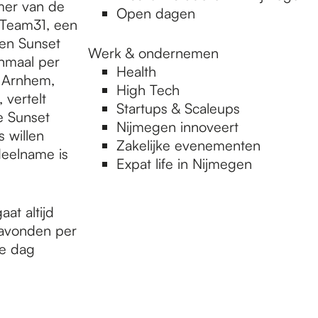
emer van de
Open dagen
 Team31, een
een Sunset
Werk & ondernemen
enmaal per
Health
, Arnhem,
High Tech
 vertelt
Startups & Scaleups
e Sunset
Nijmegen innoveert
s willen
Zakelijke evenementen
deelname is
Expat life in Nijmegen
at altijd
5 avonden per
de dag