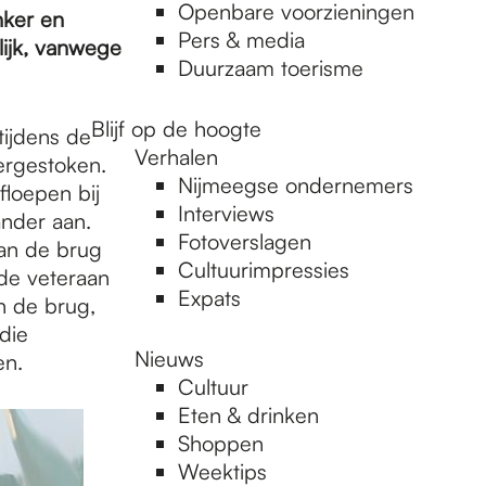
Openbare voorzieningen
nker en
Pers & media
lijk, vanwege
Duurzaam toerisme
Blijf op de hoogte
tijdens de
Verhalen
ergestoken.
Nijmeegse ondernemers
floepen bij
Interviews
nder aan.
Fotoverslagen
aan de brug
Cultuurimpressies
 de veteraan
Expats
n de brug,
die
Nieuws
en.
Cultuur
Eten & drinken
Shoppen
Weektips