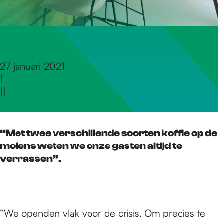
r
d
27 januari 2021
|
e
|
|
h
“Met twee verschillende soorten koffie op de
molens weten we onze gasten altijd te
o
verrassen”.
m
“We openden vlak voor de crisis. Om precies te