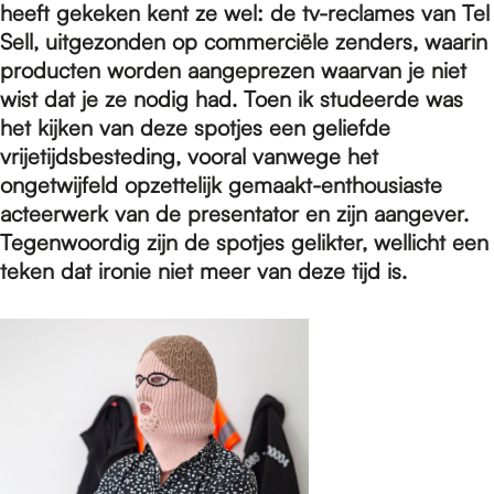
e
heeft gekeken kent
ze
wel
:
de tv-reclames van
Tel
Sell, uitgezonden op commerciële zenders, waarin
producten worden aangeprezen waarvan je niet
p
wist dat je ze nodig had.
Toen ik studeerde was
het kijken van deze spotjes een geliefde
a
vrijetijdsbesteding, vooral vanwege het
ongetwijfeld opzettelijk gemaakt-enthousiaste
acteerwerk van de presentator en zijn aangever.
g
Tegenwoordig zijn de spotjes gelikter, wellicht een
teken dat ironie niet meer van deze tijd is.
e