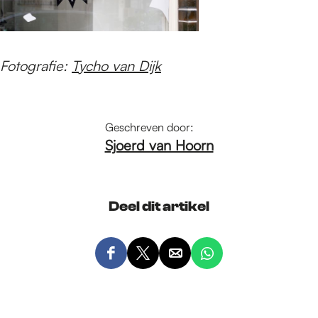
Fotografie:
Tycho van Dijk
Geschreven door:
Sjoerd van Hoorn
Deel dit artikel
D
D
D
D
e
e
e
e
e
e
e
e
l
l
l
l