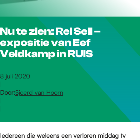
r
Nu te zien: Rel Sell –
d
expositie van Eef
e
Veldkamp in RUIS
h
8 juli 2020
|
Door:
Sjoerd van Hoorn
o
|
|
m
Iedereen die weleens een verloren middag tv