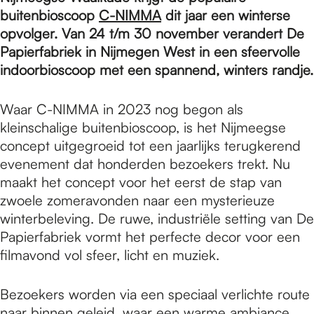
e
buitenbioscoop
C-NIMMA
dit jaar een winterse
opvolger. Van 24 t/m 30 november verandert De
p
Papierfabriek in Nijmegen West in een sfeervolle
indoorbioscoop met een spannend, winters randje.
a
Waar C-NIMMA in 2023 nog begon als
kleinschalige buitenbioscoop, is het Nijmeegse
concept uitgegroeid tot een jaarlijks terugkerend
g
evenement dat honderden bezoekers trekt. Nu
maakt het concept voor het eerst de stap van
e
zwoele zomeravonden naar een mysterieuze
winterbeleving. De ruwe, industriële setting van De
Papierfabriek vormt het perfecte decor voor een
filmavond vol sfeer, licht en muziek.
Bezoekers worden via een speciaal verlichte route
naar binnen geleid, waar een warme ambiance