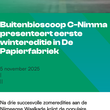
r
Buitenbioscoop C-Nimma
d
presenteert eerste
e
wintereditie in De
Papierfabriek
h
5 november 2025
|
o
|
|
m
Na drie succesvolle zomeredities aan de
Nijmeegse Waalkade krijgt de populaire