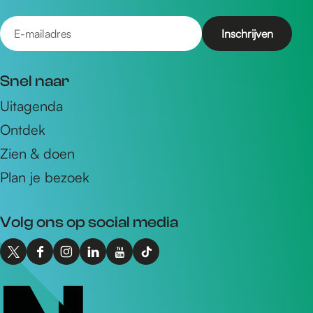
E
-
m
Snel naar
a
Uitagenda
i
Ontdek
l
a
Zien & doen
d
Plan je bezoek
r
e
Volg ons op social media
s
X
F
I
L
Y
T
I
a
n
i
o
i
n
c
s
n
u
k