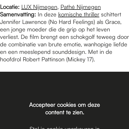
Locatie:
LUX Nijmegen
,
Pathé Nijmegen
Samenvatting:
In deze
komische thriller
schittert
Jennifer Lawrence (No Hard Feelings) als Grace,
een jonge moeder die de grip op het leven
verliest. De film brengt een schokgolf teweeg door
de combinatie van brute emotie, wanhopige liefde
en een meeslepend sounddesign. Met in de
hoofdrol Robert Pattinson (Mickey 17).
Accepteer cookies om deze
content te zien.
Stel je cookie voorkeuren in