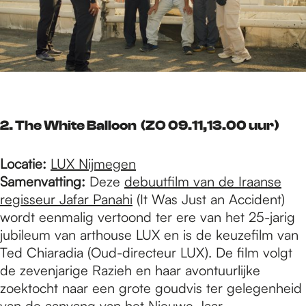
2. The White Balloon
(ZO 09.11,13.00 uur)
Locatie:
LUX Nijmegen
Samenvatting:
Deze
debuutfilm van de Iraanse
regisseur Jafar Panahi
(It Was Just an Accident)
wordt eenmalig vertoond ter ere van het 25-jarig
jubileum van arthouse LUX en is de keuzefilm van
Ted Chiaradia (Oud-directeur LUX). De film volgt
de zevenjarige Razieh en haar avontuurlijke
zoektocht naar een grote goudvis ter gelegenheid
van de aanvang van het Nieuwe Jaar.