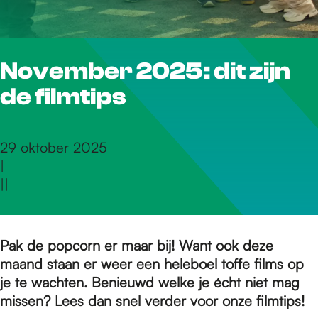
r
November 2025: dit zijn
d
de filmtips
e
29 oktober 2025
|
h
|
|
o
Pak de popcorn er maar bij! Want ook deze
maand staan er weer een heleboel toffe films op
m
je te wachten. Benieuwd welke je écht niet mag
missen? Lees dan snel verder voor onze filmtips!