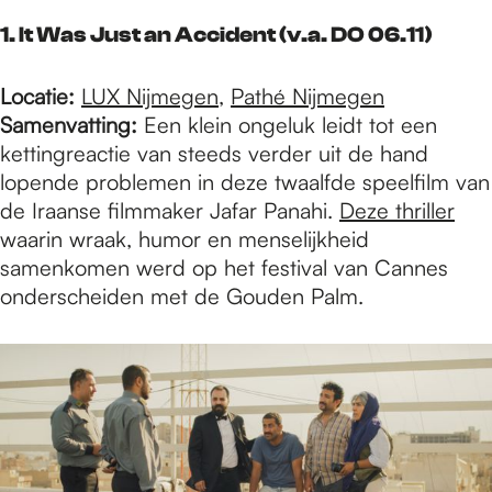
e
1. It Was Just an Accident (v.a. DO 06.11)
p
Locatie:
LUX Nijmegen
,
Pathé Nijmegen
Samenvatting:
Een klein ongeluk leidt tot een
a
kettingreactie van steeds verder uit de hand
lopende problemen in deze twaalfde speelfilm van
de Iraanse filmmaker Jafar Panahi.
Deze thriller
g
waarin wraak, humor en menselijkheid
samenkomen werd op het festival van Cannes
onderscheiden met de Gouden Palm.
e