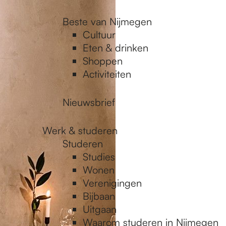
Beste van Nijmegen
Cultuur
Eten & drinken
Shoppen
Activiteiten
Nieuwsbrief
Werk & studeren
Studeren
Studies
Wonen
Verenigingen
Bijbaan
Uitgaan
Waarom studeren in Nijmegen