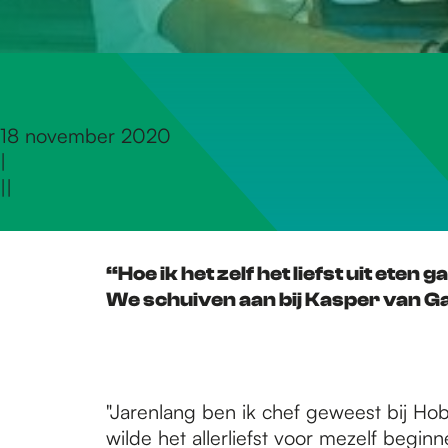
r
d
18 november 2020
|
e
|
|
h
“Hoe ik het zelf het liefst uit ete
We schuiven aan bij Kasper van G
o
m
"Jarenlang ben ik chef geweest bij Hobb
wilde het allerliefst voor mezelf begin