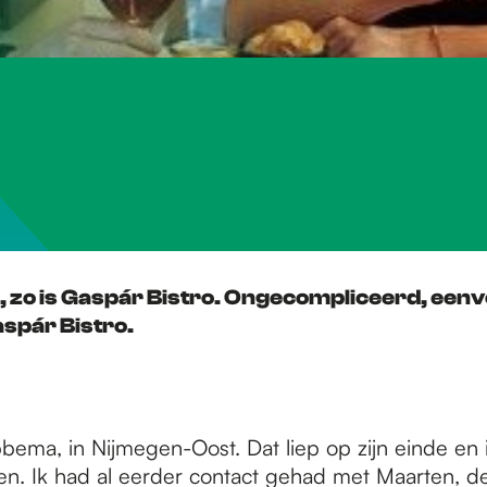
n ga, zo is Gaspár Bistro. Ongecompliceerd, een
aspár Bistro.
ema, in Nijmegen-Oost. Dat liep op zijn einde en ik
nen. Ik had al eerder contact gehad met Maarten, de