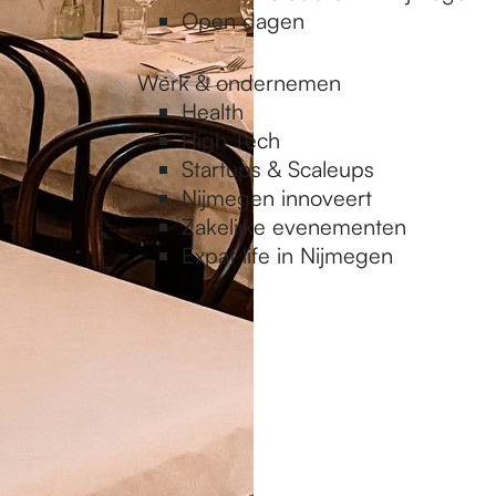
Open dagen
Werk & ondernemen
Health
High Tech
Startups & Scaleups
Nijmegen innoveert
Zakelijke evenementen
Expat life in Nijmegen