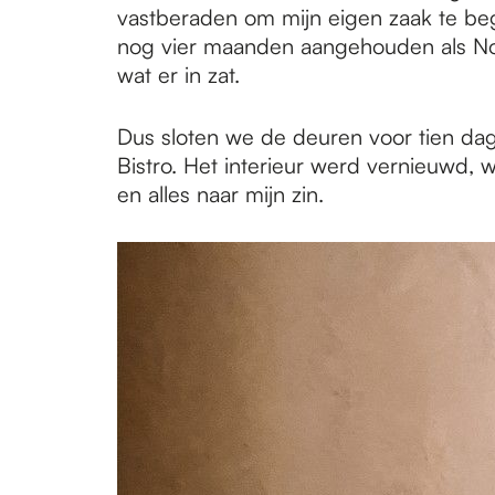
e
vastberaden om mijn eigen zaak te begi
nog vier maanden aangehouden als Notting
wat er in zat.
p
Dus sloten we de deuren voor tien dag
a
Bistro. Het interieur werd vernieuwd,
en alles naar mijn zin.
g
e