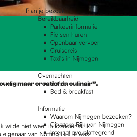
Plan je bezoek
Bereikbaarheid
Parkeerinformatie
Fietsen huren
Openbaar vervoer
Cruisereis
Taxi's in Nijmegen
Overnachten
Hotels
voudig maar creatief en culinair”.
Bed & breakfast
Informatie
Waarom Nijmegen bezoeken?
Citystore Rijk van Nijmegen
 wilde niet weer in loondienst. Ik
Interactieve plattegrond
 eigenaar van Notting Hill. Ik was