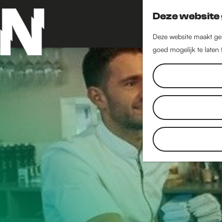
Deze website 
Deze website maakt geb
goed mogelijk te laten
G
a
n
a
a