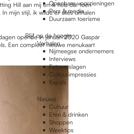
Openbare voorzieningen
ng Hill aan mij en ik heb dat toen
Pers & media
mijn stijl, ik wilde er alles uithalen
Duurzaam toerisme
Blijf op de hoogte
n dagen opende in januari 2020 Gaspár
Verhalen
fels. Een compleet nieuwe menukaart
Nijmeegse ondernemers
Interviews
Fotoverslagen
Cultuurimpressies
Expats
Nieuws
Cultuur
Eten & drinken
Shoppen
Weektips