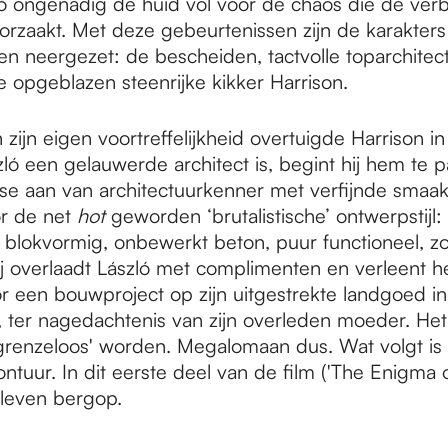
ló ongenadig de huid vol voor de chaos die de ver
roorzaakt. Met deze gebeurtenissen zijn de karakter
n neergezet: de bescheiden, tactvolle toparchitect
e opgeblazen steenrijke kikker Harrison.
zijn eigen voortreffelijkheid overtuigde Harrison i
zló een gelauwerde architect is, begint hij hem te pa
e aan van architectuurkenner met verfijnde smaa
r de net
hot
geworden ‘brutalistische’ ontwerpstijl:
 blokvormig, onbewerkt beton, puur functioneel, z
Hij overlaadt László met complimenten en verleent 
r een bouwproject op zijn uitgestrekte landgoed in
, ter nagedachtenis van zijn overleden moeder. Het
 grenzeloos' worden. Megalomaan dus. Wat volgt is
ntuur. In dit eerste deel van de film ('The Enigma of
 leven bergop.