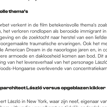
olle thema's
bet verkent in de film betekenisvolle thema's zoal
e, het verloren rondlopen als berooide immigrant in
ving en de zoektocht naar herstel van een liefdes
 doorgemaakte traumatische ervaringen. Ook het 
 de American Dream in de naoorlogse jaren en, in co
tere armoede en dakloosheid komen aan bod. Dit al
ling van het levensverhaal van het personage Lászl
 Joods-Hongaarse overlevende van concentratieka
oparchitect László versus opgeblazen kikker
eert László in New York, waar zijn neef, eigenaar va