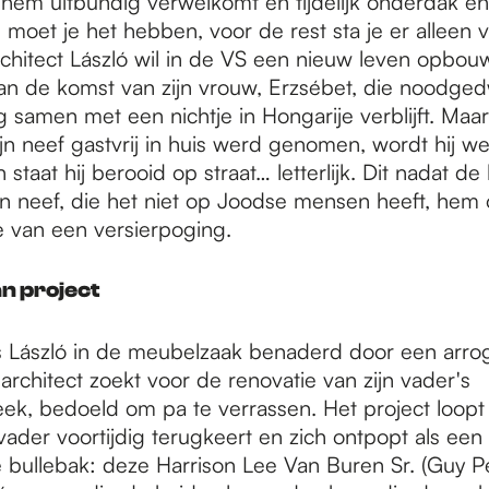
hem uitbundig verwelkomt en tijdelijk onderdak en
e moet je het hebben, voor de rest sta je er alleen v
rchitect László wil in de VS een nieuw leven opbou
an de komst van zijn vrouw, Erzsébet, die noodg
 samen met een nichtje in Hongarije verblijft. Maa
zijn neef gastvrij in huis werd genomen, wordt hij w
 staat hij berooid op straat… letterlijk. Dit nadat de
jn neef, die het niet op Joodse mensen heeft, hem 
 van een versierpoging.
 project
is László in de meubelzaak benaderd door een arro
architect zoekt voor de renovatie van zijn vader's
eek, bedoeld om pa te verrassen. Het project loopt
ader voortijdig terugkeert en zich ontpopt als een
e bullebak: deze Harrison Lee Van Buren Sr. (Guy P