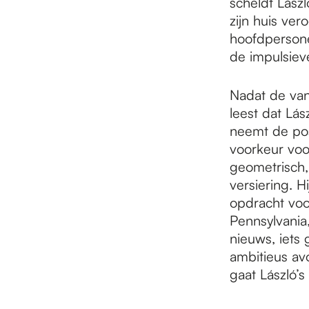
scheldt Lász
zijn huis ve
hoofdpersone
de impulsiev
Nadat de van 
leest dat Lás
neemt de pos
voorkeur voo
geometrisch,
versiering. 
opdracht voo
Pennsylvania
nieuws, iets
ambitieus avo
gaat László’s