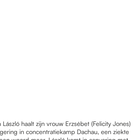
n László haalt zijn vrouw Erzsébet (Felicity Jones)
ongering in concentratiekamp Dachau, een ziekte
, geen woord meer. László komt in aanvaring met