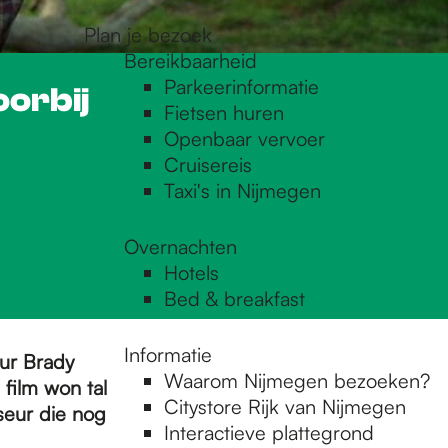
Plan je bezoek
Bereikbaarheid
Parkeerinformatie
oorbij
Fietsen huren
Openbaar vervoer
Cruisereis
Taxi's in Nijmegen
Overnachten
Hotels
Bed & breakfast
Informatie
eur Brady
Waarom Nijmegen bezoeken?
film won tal
Citystore Rijk van Nijmegen
seur die nog
Interactieve plattegrond