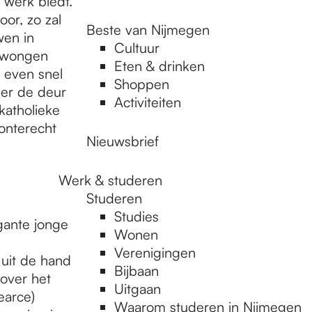
 werk biedt.
oor, zo zal
Beste van Nijmegen
wen in
Cultuur
edwongen
Eten & drinken
r even snel
Shoppen
eer de deur
Activiteiten
 katholieke
onterecht
Nieuwsbrief
Werk & studeren
Studeren
Studies
gante jonge
Wonen
Verenigingen
 uit de hand
Bijbaan
 over het
Uitgaan
earce)
Waarom studeren in Nijmegen