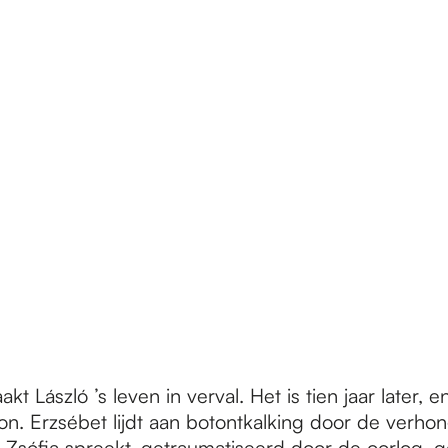
 László ’s leven in verval. Het is tien jaar later, e
tion. Erzsébet lijdt aan botontkalking door de verh
tje Zsófia spreekt, getraumatiseerd door de oorlog