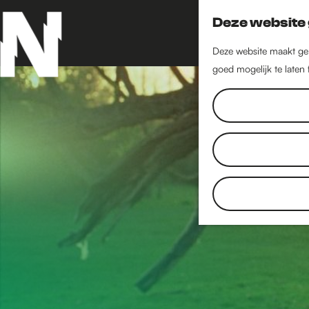
Deze website 
Deze website maakt geb
goed mogelijk te laten
G
a
n
a
a