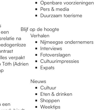
Openbare voorzieningen
Pers & media
Duurzaam toerisme
s
Blijf op de hoogte
 een
Verhalen
relatie na
Nijmeegse ondernemers
meedogenloze
Interviews
ntrast
Fotoverslagen
les verpakt
Cultuurimpressies
ó Tóth (Adrien
Expats
mp
Nieuws
Cultuur
Eten & drinken
Shoppen
n een
Weektips