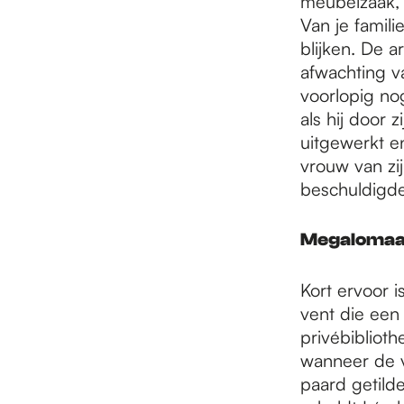
meubelzaak, 
Van je famili
blijken. De a
afwachting v
voorlopig nog
als hij door 
uitgewerkt en
vrouw van zi
beschuldigde
Megalomaan
Kort ervoor 
vent die een 
privébiblioth
wanneer de v
paard getild