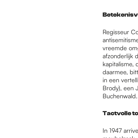
e
Betekenisv
p
Regisseur Cor
antisemitism
a
vreemde omge
afzonderlijk
kapitalisme,
g
daarmee, bit
in een vertel
e
Brody), een
Buchenwald.
Tactvolle t
In 1947 arriv