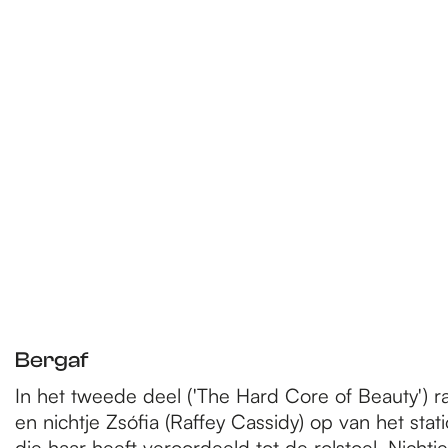
Bergaf
In het tweede deel ('The Hard Core of Beauty') raakt
en nichtje Zsófia (Raffey Cassidy) op van het sta
die haar heeft veroordeeld tot de rolstoel. Nich