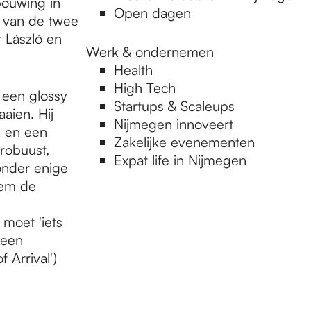
bouwing in
Open dagen
s van de twee
 László en
Werk & ondernemen
Health
High Tech
n een glossy
Startups & Scaleups
aien. Hij
Nijmegen innoveert
k en een
Zakelijke evenementen
 robuust,
Expat life in Nijmegen
onder enige
hem de
 moet 'iets
 een
 Arrival')