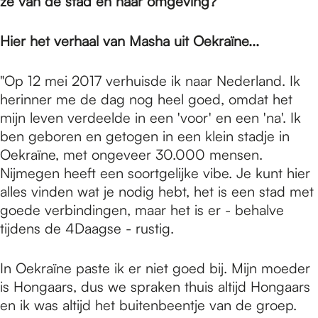
e
ze van de stad en haar omgeving?
Hier het verhaal van Masha uit Oekraïne...
p
"Op 12 mei 2017 verhuisde ik naar Nederland. Ik
a
herinner me de dag nog heel goed, omdat het
mijn leven verdeelde in een 'voor' en een 'na'. Ik
ben geboren en getogen in een klein stadje in
g
Oekraïne, met ongeveer 30.000 mensen.
Nijmegen heeft een soortgelijke vibe. Je kunt hier
alles vinden wat je nodig hebt, het is een stad met
e
goede verbindingen, maar het is er - behalve
tijdens de 4Daagse - rustig.
In Oekraïne paste ik er niet goed bij. Mijn moeder
is Hongaars, dus we spraken thuis altijd Hongaars
en ik was altijd het buitenbeentje van de groep.