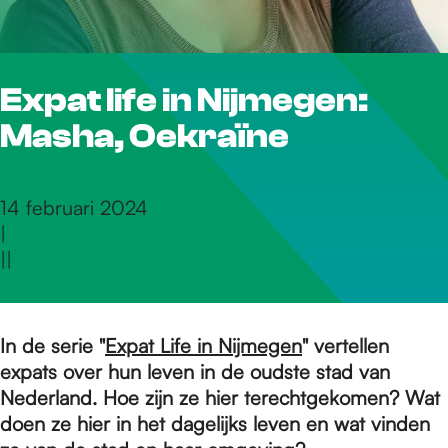
r
Expat life in Nijmegen:
d
Masha, Oekraïne
e
14 februari 2024
|
h
|
|
o
In de serie "
Expat Life in Nijmegen
" vertellen
expats over hun leven in de oudste stad van
m
Nederland. Hoe zijn ze hier terechtgekomen? Wat
doen ze hier in het dagelijks leven en wat vinden