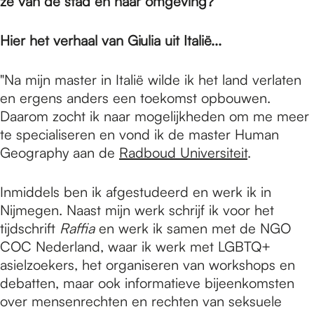
e
ze van de stad en haar omgeving?
Hier het verhaal van Giulia uit Italië...
p
"Na mijn master in Italië wilde ik het land verlaten
a
en ergens anders een toekomst opbouwen.
Daarom zocht ik naar mogelijkheden om me meer
te specialiseren en vond ik de master Human
g
Geography aan de
Radboud Universiteit
.
Inmiddels ben ik afgestudeerd en werk ik in
e
Nijmegen. Naast mijn werk schrijf ik voor het
tijdschrift
Raffia
en werk ik samen met de NGO
COC Nederland, waar ik werk met LGBTQ+
asielzoekers, het organiseren van workshops en
debatten, maar ook informatieve bijeenkomsten
over mensenrechten en rechten van seksuele