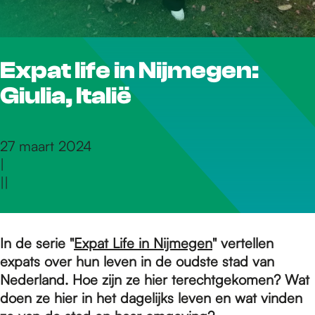
r
Expat life in Nijmegen:
d
Giulia, Italië
e
27 maart 2024
|
h
|
|
o
In de serie "
Expat Life in Nijmegen
" vertellen
expats over hun leven in de oudste stad van
m
Nederland. Hoe zijn ze hier terechtgekomen? Wat
doen ze hier in het dagelijks leven en wat vinden