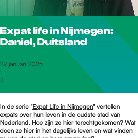
r
Expat life in Nijmegen:
d
Daniel, Duitsland
e
22 januari 2025
|
h
|
|
o
In de serie "
Expat Life in Nijmegen
" vertellen
expats over hun leven in de oudste stad van
m
Nederland. Hoe zijn ze hier terechtgekomen? Wat
doen ze hier in het dagelijks leven en wat vinden