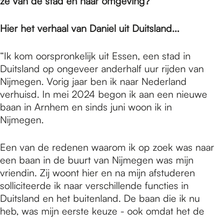
e
ze van de stad en haar omgeving?
Hier het verhaal van Daniel uit Duitsland...
p
“Ik kom oorspronkelijk uit Essen, een stad in
a
Duitsland op ongeveer anderhalf uur rijden van
Nijmegen. Vorig jaar ben ik naar Nederland
verhuisd. In mei 2024 begon ik aan een nieuwe
g
baan in Arnhem en sinds juni woon ik in
Nijmegen.
e
Een van de redenen waarom ik op zoek was naar
een baan in de buurt van Nijmegen was mijn
vriendin. Zij woont hier en na mijn afstuderen
solliciteerde ik naar verschillende functies in
Duitsland en het buitenland. De baan die ik nu
heb, was mijn eerste keuze - ook omdat het de