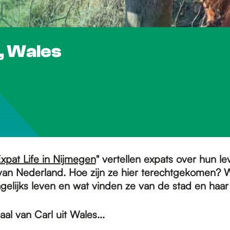
l, Wales
xpat Life in Nijmegen
" vertellen expats over hun le
van Nederland. Hoe zijn ze hier terechtgekomen? 
dagelijks leven en wat vinden ze van de stad en ha
aal van Carl uit Wales...