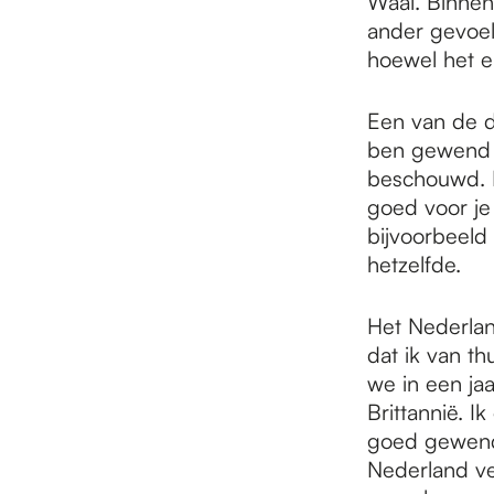
Waal. Binnen
ander gevoel
hoewel het ei
Een van de di
ben gewend a
beschouwd. Ik
goed voor je 
bijvoorbeeld 
hetzelfde.
Het Nederlan
dat ik van t
we in een ja
Brittannië. 
goed gewend 
Nederland ve