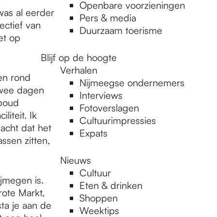
Openbare voorzieningen
was al eerder
Pers & media
ectief van
Duurzaam toerisme
et op
Blijf op de hoogte
Verhalen
 en rond
Nijmeegse ondernemers
twee dagen
Interviews
dboud
Fotoverslagen
liteit. Ik
Cultuurimpressies
acht dat het
Expats
ssen zitten,
Nieuws
Cultuur
jmegen is.
Eten & drinken
rote Markt,
Shoppen
sta je aan de
Weektips