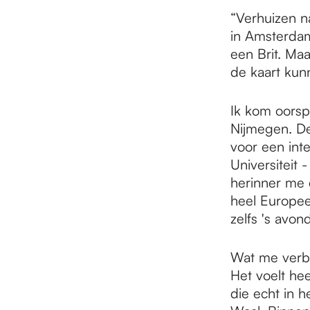
e
“Verhuizen n
in Amsterdam
p
een Brit. Ma
de kaart kun
a
Ik kom oorspr
Nijmegen. De
g
voor een int
Universiteit -
herinner me 
e
heel Europee
zelfs 's avon
Wat me verba
Het voelt hee
die echt in h