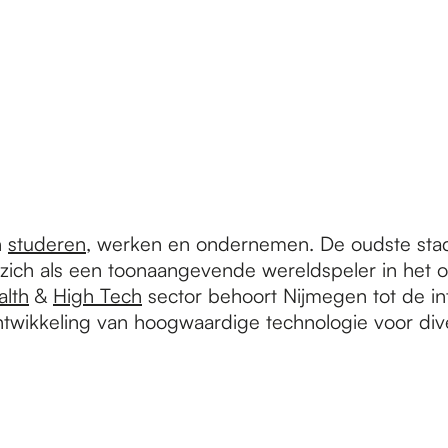
n
studeren
, werken en ondernemen. De oudste stad
t zich als een toonaangevende wereldspeler in het
alth
&
High Tech
sector behoort Nijmegen tot de int
ntwikkeling van hoogwaardige technologie voor div