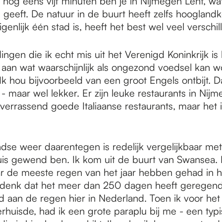
 nog eens vijf minuten ben je in Nijmegen Lent, wa
 geeft. De natuur in de buurt heeft zelfs hoogland
genlijk één stad is, heeft het best wel veel verschi
ngen die ik echt mis uit het Verenigd Koninkrijk is 
an wat waarschijnlijk als ongezond voedsel kan 
 hou bijvoorbeeld van een groot Engels ontbijt. Dat
- maar wel lekker. Er zijn leuke restaurants in Nijm
verrassend goede Italiaanse restaurants, maar het i
dse weer daarentegen is redelijk vergelijkbaar me
huis gewend ben. Ik kom uit de buurt van Swansea. 
ar de meeste regen van het jaar hebben gehad in h
Ik denk dat het meer dan 250 dagen heeft geregend
aan de regen hier in Nederland. Toen ik voor het 
rhuisde, had ik een grote paraplu bij me - een typ