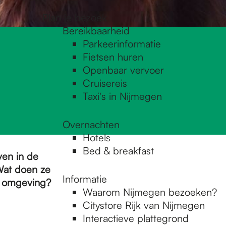
Plan je bezoek
Bereikbaarheid
Parkeerinformatie
Fietsen huren
Openbaar vervoer
Cruisereis
Taxi's in Nijmegen
Overnachten
Hotels
Bed & breakfast
ven in de
Wat doen ze
Informatie
ar omgeving?
Waarom Nijmegen bezoeken?
Citystore Rijk van Nijmegen
Interactieve plattegrond