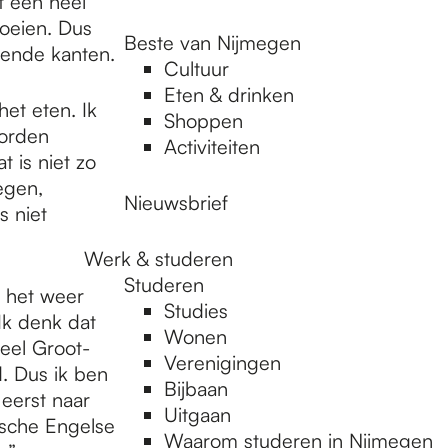
t een heel
koeien. Dus
Beste van Nijmegen
llende kanten.
Cultuur
Eten & drinken
het eten. Ik
Shoppen
worden
Activiteiten
 is niet zo
egen,
Nieuwsbrief
s niet
Werk & studeren
Studeren
t het weer
Studies
Ik denk dat
Wonen
eel Groot-
Verenigingen
. Dus ik ben
Bijbaan
eerst naar
Uitgaan
ische Engelse
Waarom studeren in Nijmegen