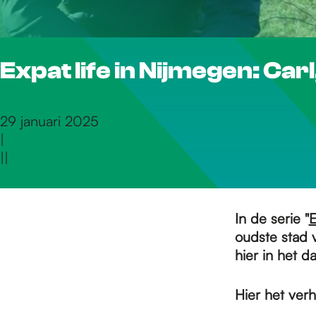
r
Expat life in Nijmegen: Car
d
e
29 januari 2025
|
|
|
h
o
In de serie "
E
oudste stad 
hier in het 
m
Hier het verh