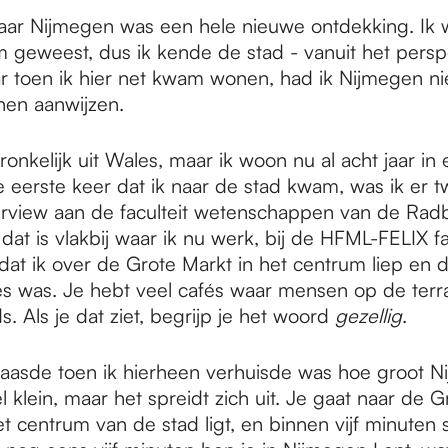
aar Nijmegen was een hele nieuwe ontdekking. Ik 
 geweest, dus ik kende de stad - vanuit het persp
ar toen ik hier net kwam wonen, had ik Nijmegen ni
nen aanwijzen.
onkelijk uit Wales, maar ik woon nu al acht jaar in
 eerste keer dat ik naar de stad kwam, was ik er 
erview aan de faculteit wetenschappen van de Ra
 dat is vlakbij waar ik nu werk, bij de HFML-FELIX faci
dat ik over de Grote Markt in het centrum liep en d
s was. Je hebt veel cafés waar mensen op de terra
ds. Als je dat ziet, begrijp je het woord
gezellig
.
asde toen ik hierheen verhuisde was hoe groot Ni
l klein, maar het spreidt zich uit. Je gaat naar de G
et centrum van de stad ligt, en binnen vijf minuten 