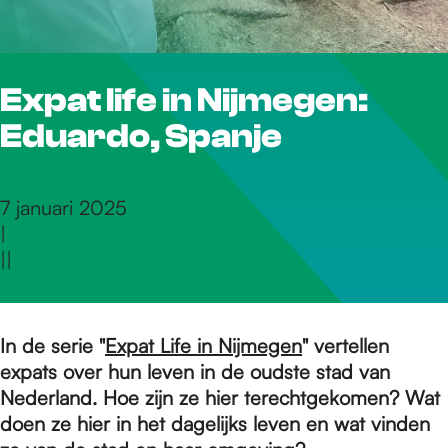
r
Expat life in Nijmegen:
d
Eduardo, Spanje
e
7 januari 2025
|
h
|
|
o
In de serie "
Expat Life in Nijmegen
" vertellen
expats over hun leven in de oudste stad van
m
Nederland. Hoe zijn ze hier terechtgekomen? Wat
doen ze hier in het dagelijks leven en wat vinden