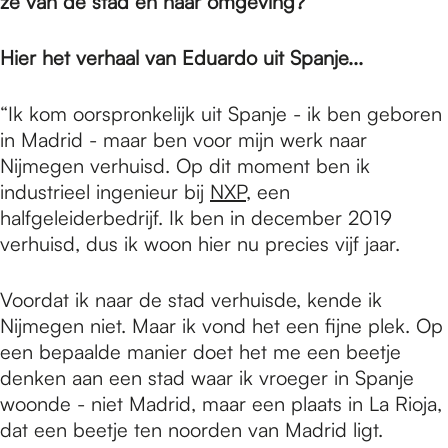
e
ze van de stad en haar omgeving?
Hier het verhaal van Eduardo uit Spanje...
p
“Ik kom oorspronkelijk uit Spanje - ik ben geboren
a
in Madrid - maar ben voor mijn werk naar
Nijmegen verhuisd. Op dit moment ben ik
industrieel ingenieur bij
NXP
, een
g
halfgeleiderbedrijf. Ik ben in december 2019
verhuisd, dus ik woon hier nu precies vijf jaar.
e
Voordat ik naar de stad verhuisde, kende ik
Nijmegen niet. Maar ik vond het een fijne plek. Op
een bepaalde manier doet het me een beetje
denken aan een stad waar ik vroeger in Spanje
woonde - niet Madrid, maar een plaats in La Rioja,
dat een beetje ten noorden van Madrid ligt.