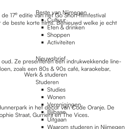
Beste van Nijmegen
e
 de 17
editie van het Go Short filmfestival
Cultuur
 de beste korte films. Benieuwd welke je echt
Eten & drinken
Shoppen
Activiteiten
Nieuwsbrief
n oud. Ze presenteren een indrukwekkende line-
 doen, zoals een 80s & 90s café, karaokebar,
Werk & studeren
Studeren
Studies
Wonen
Verenigingen
t Hunnerpark in het decor van Code Oranje. De
Bijbaan
hie Straat, Gurriers en The Vices.
Uitgaan
Waarom studeren in Nijmegen