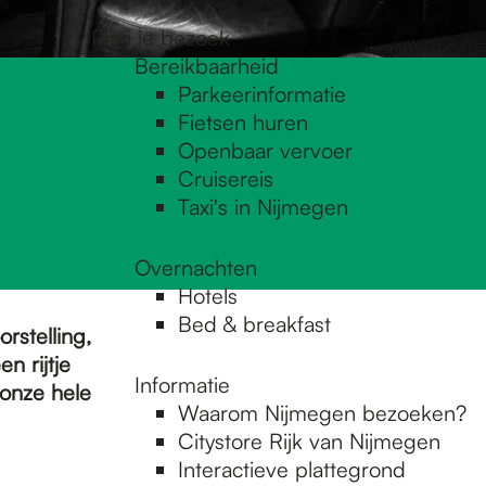
Plan je bezoek
Bereikbaarheid
Parkeerinformatie
Fietsen huren
Openbaar vervoer
Cruisereis
Taxi's in Nijmegen
Overnachten
Hotels
Bed & breakfast
rstelling,
n rijtje
Informatie
 onze hele
Waarom Nijmegen bezoeken?
Citystore Rijk van Nijmegen
Interactieve plattegrond