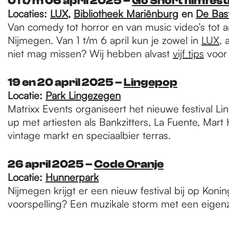
01 t/m 06 april 2025 –
Go Short filmfest
Locaties:
LUX
,
Bibliotheek Mariënburg
en
De Bas
Van comedy tot horror en van music video’s tot an
Nijmegen. Van 1 t/m 6 april kun je zowel in
LUX
, 
niet mag missen? Wij hebben alvast
vijf tips
voor 
19 en 20 april 2025 –
Lingepop
Locatie:
Park Lingezegen
Matrixx Events organiseert het nieuwe festival 
up met artiesten als Bankzitters, La Fuente, Mar
vintage markt en speciaalbier terras.
26 april 2025 –
Code Oranje
Locatie:
Hunnerpark
Nijmegen krijgt er een nieuw festival bij op Kon
voorspelling? Een muzikale storm met een eigenz