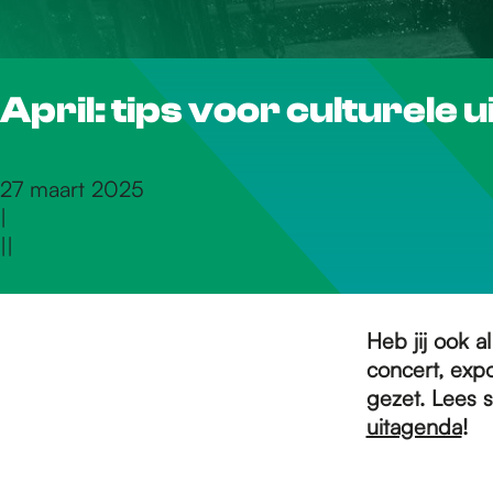
r
April: tips voor culturele u
d
e
27 maart 2025
|
|
|
h
o
Heb jij ook a
concert, expo
gezet. Lees s
m
uitagenda
!