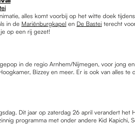
ival
tei
imatie, alles komt voorbij op het witte doek tijdens
als in de
Mariënburgkapel
en
De Bastei
terecht voor
je op een rij gezet!
Lingepop in de regio Arnhem/Nijmegen, voor jong e
t Hoogkamer, Bizzey en meer. Er is ook van alles te
ingsdag. Dit jaar op zaterdag 26 april verandert he
innig programma met onder andere Kid Kapichi, Sop