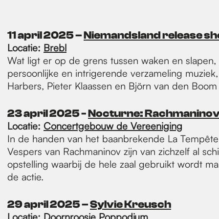
11 april 2025 –
Niemandsland release sho
Locatie:
Brebl
Wat ligt er op de grens tussen waken en slapen, t
persoonlijke en intrigerende verzameling muziek
Harbers, Pieter Klaassen en Björn van den Boom 
23 april 2025 -
Nocturne: Rachmaninov
Locatie:
Concertgebouw de Vereeniging
In de handen van het baanbrekende La Tempête v
Vespers van Rachmaninov zijn van zichzelf al schi
opstelling waarbij de hele zaal gebruikt wordt 
de actie.
29 april 2025 –
Sylvie Kreusch
Locatie:
Doornroosje Poppodium