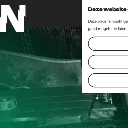
Deze website 
Deze website maakt geb
goed mogelijk te laten
G
a
n
a
a