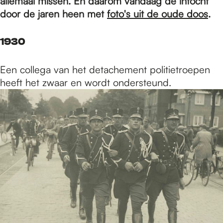
e
allemaal missen. En daarom vandaag de intocht
door de jaren heen met
foto's uit de oude doos
.
p
1930
a
Een collega van het detachement politietroepen
heeft het zwaar en wordt ondersteund.
g
e