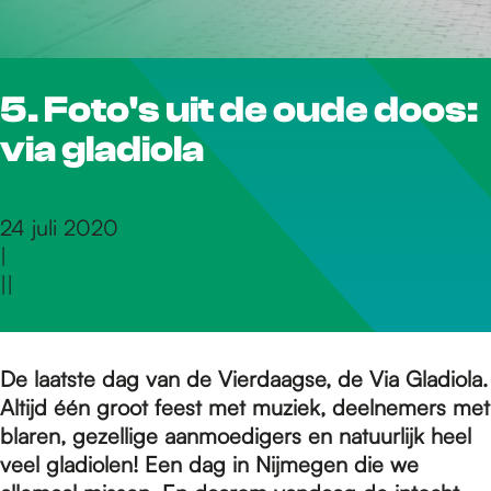
r
5. Foto's uit de oude doos:
d
via gladiola
e
24 juli 2020
|
h
|
|
o
De laatste dag van de Vierdaagse, de Via Gladiola.
Altijd één groot feest met muziek, deelnemers met
m
blaren, gezellige aanmoedigers en natuurlijk heel
veel gladiolen! Een dag in Nijmegen die we