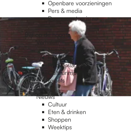
Openbare voorzieningen
Pers & media
Duurzaam toerisme
Blijf op de hoogte
Verhalen
Nijmeegse ondernemers
Interviews
Fotoverslagen
Cultuurimpressies
Expats
Nieuws
Cultuur
Eten & drinken
Shoppen
Weektips