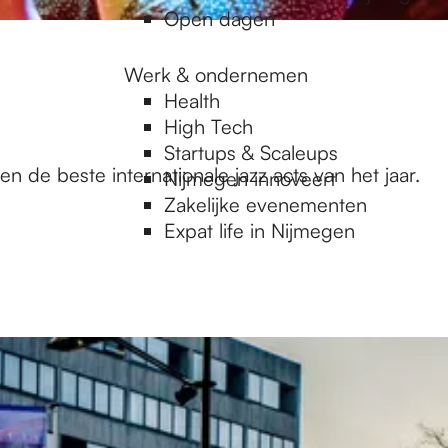
Open dagen
Werk & ondernemen
Health
High Tech
Startups & Scaleups
n de beste internationale jazz acts van het jaar.
Nijmegen innoveert
Zakelijke evenementen
Expat life in Nijmegen