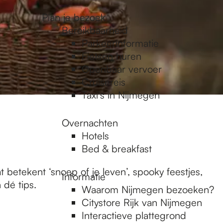
Plan je bezoek
Bereikbaarheid
Parkeerinformatie
Fietsen huren
Openbaar vervoer
Cruisereis
Taxi's in Nijmegen
Overnachten
Hotels
Bed & breakfast
 betekent ‘snoep of je leven’, spooky feestjes,
Informatie
dé tips.
Waarom Nijmegen bezoeken?
Citystore Rijk van Nijmegen
Interactieve plattegrond