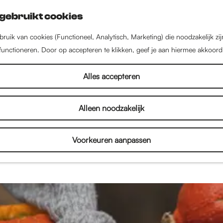
gebruikt cookies
ruik van cookies (Functioneel, Analytisch, Marketing) die noodzakelijk zi
 functioneren. Door op accepteren te klikken, geef je aan hiermee akkoord
Uitgelicht
Alles accepteren
Alleen noodzakelijk
 Nijmegen, voor jou op een rijtje gezet. Lees hier 
e stad, van de beste restaurants tot de leukste win
Voorkeuren aanpassen
te activiteiten om te doen met kinderen? En wat zij
ngen of leukste voorstellingen?