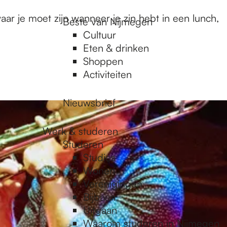
aar je moet zijn wanneer je zin hebt in een lunch,
Beste van Nijmegen
Cultuur
Eten & drinken
Shoppen
Activiteiten
Nieuwsbrief
Werk & studeren
Studeren
Studies
Wonen
Verenigingen
Bijbaan
Uitgaan
Waarom studeren in Nijmegen