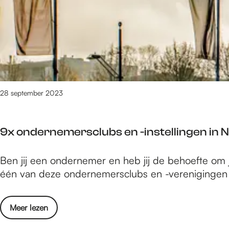
i
e
p
s
s
t
v
i
o
v
o
a
r
l
F
28 september 2023
J
e
a
s
z
9x ondernemersclubs en -instellingen in 
t
z
i
I
9
Ben jij een ondernemer en heb jij de behoefte om 
v
n
x
één van deze ondernemersclubs en -verenigingen 
a
t
o
l
e
n
J
r
o
Meer lezen
d
a
n
v
e
z