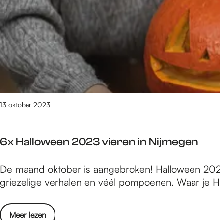
e
/
m
2
0
7
v
a
n
13 oktober 2023
2
5
7
6x Halloween 2023 vieren in Nijmegen
r
e
6
De maand oktober is aangebroken! Halloween 2023 st
s
x
griezelige verhalen en véél pompoenen. Waar je H
u
H
l
a
t
o
Meer lezen
l