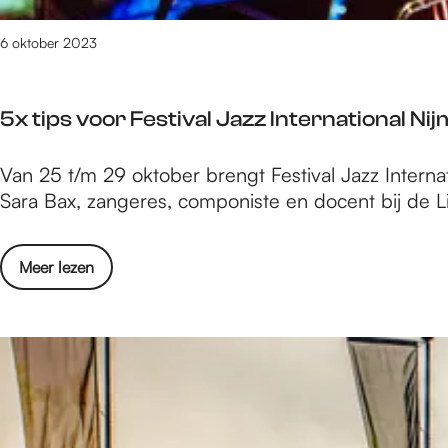
k
o
e
e
6 oktober 2023
n
n
b
i
u
5x tips voor Festival Jazz International N
n
r
D
g
5
Van 25 t/m 29 oktober brengt Festival Jazz Internat
u
x
Sara Bax, zangeres, componiste en docent bij de Li
k
t
e
i
n
o
Meer lezen
p
b
v
s
u
e
v
r
r
o
g
5
o
x
r
t
F