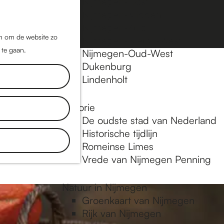
Nijmegen-Oost
Nijmegen-Midden
Z
K
Nijmegen-Zuid
o
a
M
jn om de website zo
Nijmegen-Nieuw-West
e
a
 te gaan.
e
Nijmegen-Oud-West
k
r
Dukenburg
n
e
t
Lindenholt
u
n
Historie
over de
De oudste stad van Nederland
kels. Of wat
Historische tijdlijn
n de mooiste
Romeinse Limes
Vrede van Nijmegen Penning
Natuur in Nijmegen
Groenkaart van Nijmegen
Rijk van Nijmegen