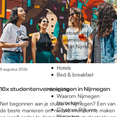
e
Plan je bezoek
/
Bereikbaarheid
m
Parkeerinformatie
9
Fietsen huren
v
Openbaar vervoer
a
Cruisereis
n
Taxi's in Nijmegen
2
5
7
Overnachten
r
Hotels
5 augustus 2026
e
Bed & breakfast
s
u
16x studentenverenigingen in Nijmegen
Informatie
l
Waarom Nijmegen
t
bezoeken?
1
Net begonnen aan je studie in Nijmegen? Een van
a
Citystore Rijk van
6
de beste manieren om nieuwe vrienden te maken
t
Nijmegen
x