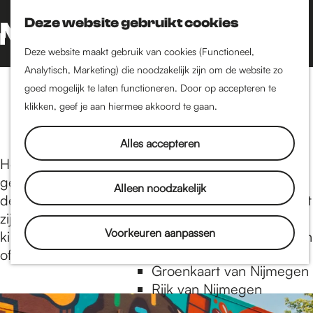
Nijmegen-Nieuw-West
Deze website gebruikt cookies
Nijmegen-Oud-West
Z
K
Dukenburg
o
a
G
M
Deze website maakt gebruik van cookies (Functioneel,
Lindenholt
e
a
a
Analytisch, Marketing) die noodzakelijk zijn om de website zo
e
k
r
n
goed mogelijk te laten functioneren. Door op accepteren te
n
Uitgelicht
Historie
e
t
a
klikken, geef je aan hiermee akkoord te gaan.
u
De oudste stad van
n
a
Nederland
r
Alles accepteren
Historische tijdlijn
d
Het beste van Nijmegen, voor jou op een rijtje
Romeinse Limes
e
gezet. Lees hier over de hotspots in de stad, van
Alleen noodzakelijk
Vrede van Nijmegen
h
de beste restaurants tot de leukste winkels. Of wat
Penning
o
zijn de leukste activiteiten om te doen met
m
Voorkeuren aanpassen
kinderen? En wat zijn de mooiste tentoonstellingen
e
Natuur in Nijmegen
of leukste voorstellingen?
p
Groenkaart van Nijmegen
a
Rijk van Nijmegen
1
g
t