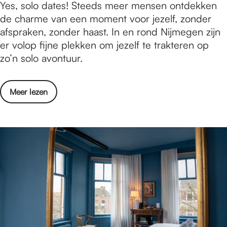
7
Yes, solo dates! Steeds meer mensen ontdekken
d
e
x
de charme van een moment voor jezelf, zonder
e
r
s
afspraken, zonder haast. In en rond Nijmegen zijn
m
k
o
er volop fijne plekken om jezelf te trakteren op
a
r
l
zo’n solo avontuur.
r
i
o
k
j
d
t
g
o
Meer lezen
a
k
e
v
t
u
n
e
e
n
r
s
t
7
i
v
x
n
e
s
N
r
o
i
k
l
j
r
o
m
i
d