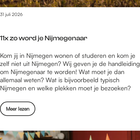
e
n
c
l
i
a
31 juli 2026
e
n
f
k
N
é
t
i
11x zo word je Nijmegenaar
s
r
j
m
o
m
1
Kom jij in Nijmegen wonen of studeren en kom je
e
n
e
1
zelf niet uit Nijmegen? Wij geven je de handleiding
t
i
g
x
om Nijmegenaar te worden! Wat moet je dan
e
s
e
z
allemaal weten? Wat is bijvoorbeeld typisch
l
c
n
o
Nijmegen en welke plekken moet je bezoeken?
e
h
w
k
e
o
t
m
o
Meer lezen
r
r
u
v
d
o
z
e
j
n
i
r
e
i
e