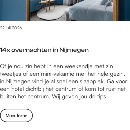
e
j
a
g
g
t
e
e
e
n
n
s
22 juli 2026
i
n
14x overnachten in Nijmegen
N
i
1
Of je nou zin hebt in een weekendje met z'n
j
4
tweetjes of een mini-vakantie met het hele gezin,
m
x
in Nijmegen vind je al snel een slaapplek. Ga voor
e
o
een hotel dichtbij het centrum of kom tot rust net
g
v
buiten het centrum. Wij geven jou de tips.
e
e
n
r
o
Meer lezen
n
v
a