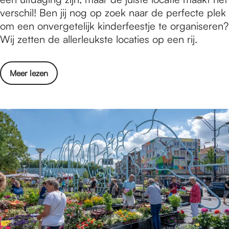
x
verschil! Ben jij nog op zoek naar de perfecte plek
n
d
om een onvergetelijk kinderfeestje te organiseren?
a
e
Wij zetten de allerleukste locaties op een rij.
a
p
r
e
o
Meer lezen
r
v
f
e
e
r
c
1
t
3
e
x
l
d
o
e
c
p
a
e
t
r
i