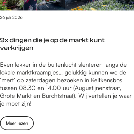
f
e
e
v
c
26 juli 2026
o
t
o
e
r
9x dingen die je op de markt kunt
l
e
verkrijgen
o
e
c
n
9
Even lekker in de buitenlucht slenteren langs de
a
k
x
lokale marktkraampjes… gelukkig kunnen we de
t
i
d
‘mert’ op zaterdagen bezoeken in Kelfkensbos
i
n
i
tussen 08.30 en 14.00 uur (Augustijnenstraat,
e
d
n
Grote Markt en Burchtstraat). Wij vertellen je waar
v
e
g
je moet zijn!
o
r
e
o
f
n
r
e
o
Meer lezen
d
e
e
v