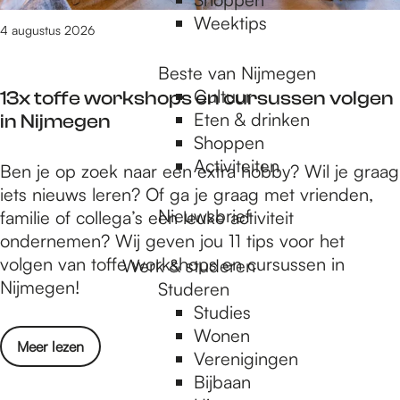
t
n
Weektips
e
4 augustus 2026
g
n
e
Beste van Nijmegen
v
n
Cultuur
13x toffe workshops en cursussen volgen
e
i
Eten & drinken
in Nijmegen
r
n
Shoppen
e
N
Activiteiten
1
Ben je op zoek naar een extra hobby? Wil je graag
n
i
3
iets nieuws leren? Of ga je graag met vrienden,
i
j
Nieuwsbrief
x
familie of collega’s een leuke activiteit
g
m
t
ondernemen? Wij geven jou 11 tips voor het
i
e
o
volgen van toffe workshops en cursussen in
n
Werk & studeren
g
f
Nijmegen!
g
Studeren
e
f
e
Studies
n
e
n
Wonen
o
Meer lezen
w
i
Verenigingen
v
o
n
Bijbaan
e