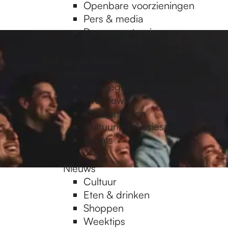
Openbare voorzieningen
Pers & media
Duurzaam toerisme
Blijf op de hoogte
Verhalen
Nijmeegse ondernemers
Interviews
Fotoverslagen
Cultuurimpressies
Expats
Nieuws
Cultuur
Eten & drinken
Shoppen
Weektips