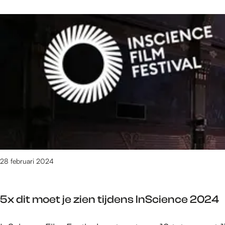
t
e
t
p
e
r
a
h
r
1
g
e
t
4
e
t
u
x
k
W
i
v
l
i
n
i
e
n
f
n
d
t
e
t
i
e
s
a
n
r
t
g
g
t
i
e
s
u
v
k
28 februari 2024
h
i
a
l
o
n
l
e
p
f
5x dit moet je zien tijdens InScience 2024
d
p
e
i
e
s