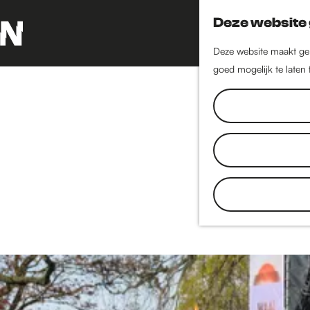
Deze website 
Deze website maakt geb
G
goed mogelijk te laten
a
n
a
a
r
d
Het beste van
e
hotspots in d
h
zijn de leuks
o
tentoonstelli
m
e
1
p
9
a
0
g
t