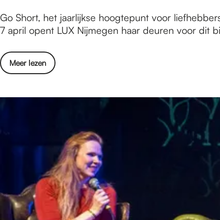
m
O
5
Go Short, het jaarlijkse hoogtepunt voor liefhebbe
i
r
x
7 april opent LUX Nijmegen haar deuren voor dit bij
s
a
k
s
n
o
e
j
o
Meer lezen
r
n
e
v
t
o
p
e
e
p
o
r
f
O
p
5
i
r
x
l
a
k
m
n
o
s
j
r
d
e
t
i
p
e
e
o
f
j
p
i