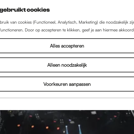
gebruikt cookies
ruik van cookies (Functioneel, Analytisch, Marketing) die noodzakelijk zi
 functioneren. Door op accepteren te klikken, geef je aan hiermee akkoord
Uitgelicht
Alles accepteren
Alleen noodzakelijk
 Nijmegen, voor jou op een rijtje gezet. Lees hier 
e stad, van de beste restaurants tot de leukste win
Voorkeuren aanpassen
te activiteiten om te doen met kinderen? En wat zij
ngen of leukste voorstellingen?