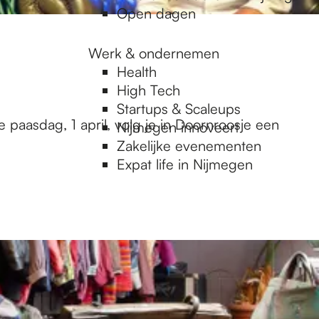
Open dagen
Werk & ondernemen
Health
High Tech
Startups & Scaleups
e paasdag, 1 april, volg je in Doornroosje een
Nijmegen innoveert
Zakelijke evenementen
Expat life in Nijmegen