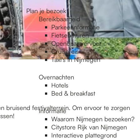
Plan je bezoek
Bereikbaarheid
Parkeerinformatie
Fietsen huren
Openbaar vervoer
Cruisereis
Taxi's in Nijmegen
Overnachten
Hotels
Bed & breakfast
 bruisend festivalterrein. Om ervoor te zorgen
Informatie
issen!
Waarom Nijmegen bezoeken?
Citystore Rijk van Nijmegen
Interactieve plattegrond