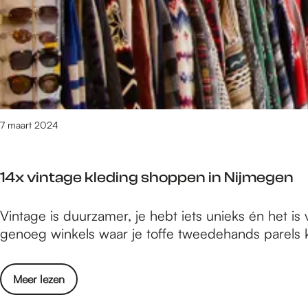
i
i
i
S
t
e
j
h
w
t
d
o
i
m
e
r
l
i
n
t
j
s
s
e
s
G
n
7 maart 2024
e
o
i
n
S
e
o
h
14x vintage kleding shoppen in Nijmegen
t
p
o
m
h
r
1
Vintage is duurzamer, je hebt iets unieks én het 
i
e
t
4
genoeg winkels waar je toffe tweedehands parels ku
s
t
x
s
W
v
e
i
o
Meer lezen
i
n
n
v
n
o