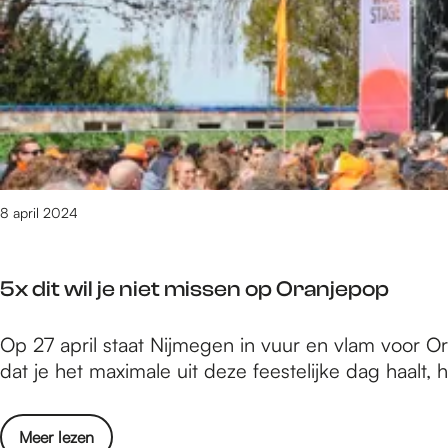
e
/
m
1
9
8
v
a
n
8 april 2024
2
5
7
5x dit wil je niet missen op Oranjepop
r
e
5
Op 27 april staat Nijmegen in vuur en vlam voor O
s
x
dat je het maximale uit deze feestelijke dag haalt,
u
d
l
i
t
o
Meer lezen
t