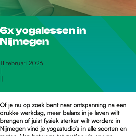
r
6x yogalessen in
d
Nijmegen
e
11 februari 2026
|
h
|
|
o
Of je nu op zoek bent naar ontspanning na een
drukke werkdag, meer balans in je leven wilt
m
brengen of juist fysiek sterker wilt worden: in
Nijmegen vind je yogastudio’s in alle soorten en