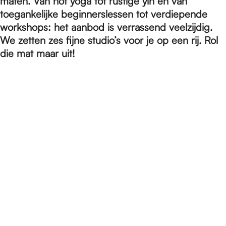
e
maten. Van hot yoga tot rustige yin en van
toegankelijke beginnerslessen tot verdiepende
workshops: het aanbod is verrassend veelzijdig.
p
We zetten zes fijne studio’s voor je op een rij. Rol
die mat maar uit!
a
g
e