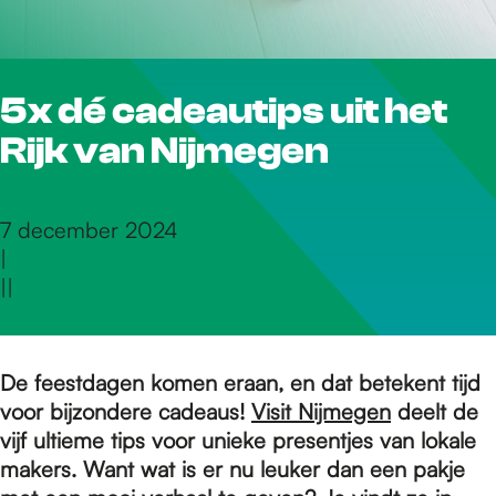
r
5x dé cadeautips uit het
d
Rijk van Nijmegen
e
7 december 2024
|
h
|
|
o
De feestdagen komen eraan, en dat betekent tijd
voor bijzondere cadeaus!
Visit Nijmegen
deelt de
m
vijf ultieme tips voor unieke presentjes van lokale
makers. Want wat is er nu leuker dan een pakje