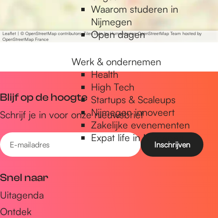
Waarom studeren in
Nijmegen
Open dagen
Leaflet
|
© OpenStreetMap contributors, Tiles style by Humanitarian OpenStreetMap Team hosted by
OpenStreetMap France
Werk & ondernemen
Health
High Tech
Blijf op de hoogte
Startups & Scaleups
Nijmegen innoveert
Schrijf je in voor onze nieuwsbrief
Zakelijke evenementen
Expat life in Nijmegen
E
-
m
Snel naar
a
Uitagenda
i
Ontdek
l