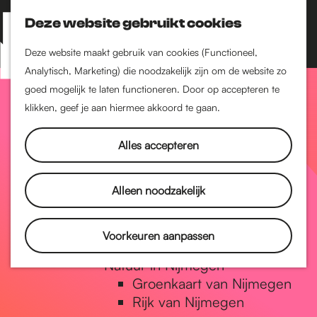
Nijmegen-Zuid
Nijmegen-Nieuw-West
Deze website gebruikt cookies
Z
K
Nijmegen-Oud-West
o
a
M
Deze website maakt gebruik van cookies (Functioneel,
Dukenburg
e
a
Analytisch, Marketing) die noodzakelijk zijn om de website zo
e
Lindenholt
G
k
r
goed mogelijk te laten functioneren. Door op accepteren te
n
e
t
klikken, geef je aan hiermee akkoord te gaan.
Historie
u
n
De oudste stad van
a
Alles accepteren
Nederland
Historische tijdlijn
n
Romeinse Limes
Alleen noodzakelijk
Vrede van Nijmegen
Penning
a
Voorkeuren aanpassen
Natuur in Nijmegen
Groenkaart van Nijmegen
a
Rijk van Nijmegen