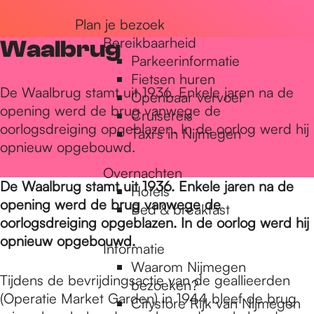
r
Plan je bezoek
Bereikbaarheid
Waalbrug
Parkeerinformatie
d
Fietsen huren
De Waalbrug stamt uit 1936. Enkele jaren na de
Openbaar vervoer
opening werd de brug vanwege de
Cruisereis
e
oorlogsdreiging opgeblazen. In de oorlog werd hij
Taxi's in Nijmegen
opnieuw opgebouwd.
h
Overnachten
De Waalbrug stamt uit 1936. Enkele jaren na de
Hotels
opening werd de brug vanwege de
Bed & breakfast
o
oorlogsdreiging opgeblazen. In de oorlog werd hij
opnieuw opgebouwd.
Informatie
m
Waarom Nijmegen
Tijdens de bevrijdingsactie van de geallieerden
bezoeken?
(Operatie Market Garden) in 1944 bleef de brug
Citystore Rijk van Nijmegen