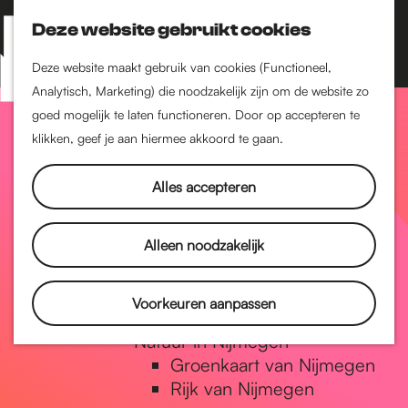
Nijmegen-Zuid
Nijmegen-Nieuw-West
Deze website gebruikt cookies
Z
K
Nijmegen-Oud-West
o
a
M
Deze website maakt gebruik van cookies (Functioneel,
Dukenburg
e
a
Analytisch, Marketing) die noodzakelijk zijn om de website zo
e
Lindenholt
G
k
r
goed mogelijk te laten functioneren. Door op accepteren te
n
e
t
klikken, geef je aan hiermee akkoord te gaan.
Historie
u
n
De oudste stad van
a
Alles accepteren
Nederland
Historische tijdlijn
n
Romeinse Limes
Alleen noodzakelijk
Vrede van Nijmegen
Penning
a
Voorkeuren aanpassen
Natuur in Nijmegen
Groenkaart van Nijmegen
a
Rijk van Nijmegen