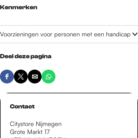
Kenmerken
Voorzieningen voor personen met een handicap
Deel deze pagina
D
D
D
D
e
e
e
e
e
e
e
e
l
l
l
l
Contact
d
d
d
d
e
e
e
e
Citystore Nijmegen
z
z
z
z
Grote Markt 17
e
e
e
e