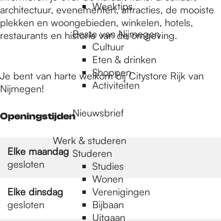
Weektips
architectuur, evenementen, attracties, de mooiste
plekken en woongebieden, winkelen, hotels,
Beste van Nijmegen
restaurants en historie van de omgeving.
Cultuur
Eten & drinken
Shoppen
Je bent van harte welkom bij Citystore Rijk van
Activiteiten
Nijmegen!
Nieuwsbrief
Openingstijden
Werk & studeren
Elke maandag
Studeren
gesloten
Studies
Wonen
Elke dinsdag
Verenigingen
gesloten
Bijbaan
Uitgaan