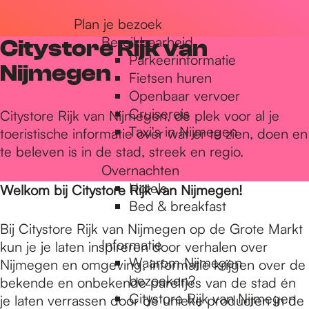
r
Plan je bezoek
Bereikbaarheid
Citystore Rijk van
Parkeerinformatie
d
Nijmegen
Fietsen huren
Openbaar vervoer
Cruisereis
e
Citystore Rijk van Nijmegen, dé plek voor al je
Taxi's in Nijmegen
toeristische informatie over wat er te zien, doen en
te beleven is in de stad, streek en regio.
h
Overnachten
Hotels
Welkom bij Citystore Rijk van Nijmegen!
Bed & breakfast
o
Bij Citystore Rijk van Nijmegen op de Grote Markt
Informatie
kun je je laten inspireren door verhalen over
m
Waarom Nijmegen
Nijmegen en omgeving, informatie krijgen over de
bezoeken?
bekende en onbekende pareltjes van de stad én
Citystore Rijk van Nijmegen
je laten verrassen door de unieke producten in de