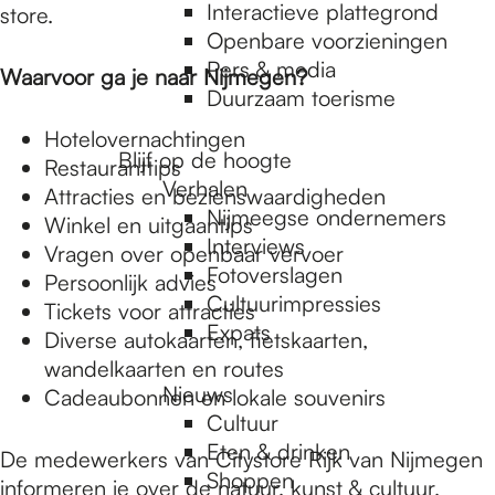
e
Interactieve plattegrond
store.
Openbare voorzieningen
Pers & media
p
Waarvoor ga je naar Nijmegen?
Duurzaam toerisme
Hotelovernachtingen
a
Blijf op de hoogte
Restauranttips
Verhalen
Attracties en bezienswaardigheden
Nijmeegse ondernemers
Winkel en uitgaantips
g
Interviews
Vragen over openbaar vervoer
Fotoverslagen
Persoonlijk advies
Cultuurimpressies
e
Tickets voor attracties
Expats
Diverse autokaarten, fietskaarten,
wandelkaarten en routes
Nieuws
Cadeaubonnen en lokale souvenirs
Cultuur
Eten & drinken
De medewerkers van Citystore Rijk van Nijmegen
Shoppen
informeren je over de natuur, kunst & cultuur,