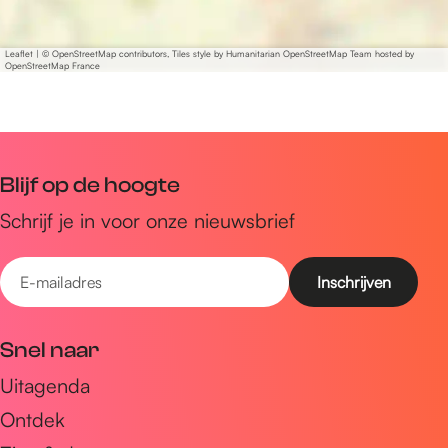
Leaflet
|
© OpenStreetMap contributors, Tiles style by Humanitarian OpenStreetMap Team hosted by
OpenStreetMap France
Blijf op de hoogte
Schrijf je in voor onze nieuwsbrief
E
-
m
Snel naar
a
Uitagenda
i
Ontdek
l