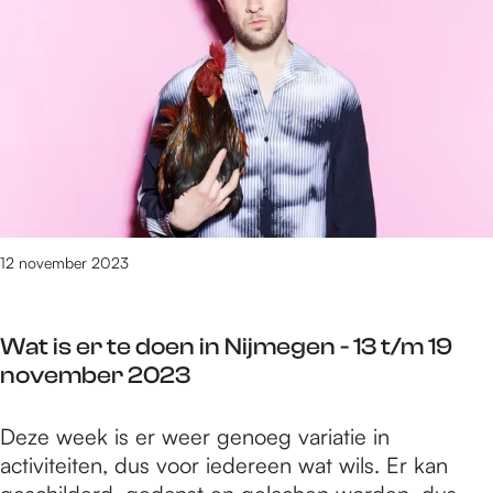
e
9
t
/
m
1
6
4
7
v
12 november 2023
a
n
3
Wat is er te doen in Nijmegen - 13 t/m 19
0
november 2023
9
0
W
Deze week is er weer genoeg variatie in
r
a
activiteiten, dus voor iedereen wat wils. Er kan
e
t