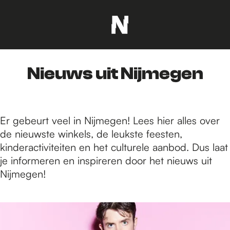
G
a
n
Nieuws uit Nijmegen
a
a
r
d
Er gebeurt veel in Nijmegen! Lees hier alles over
e
de nieuwste winkels, de leukste feesten,
h
kinderactiviteiten en het culturele aanbod. Dus laat
o
je informeren en inspireren door het nieuws uit
m
Nijmegen!
e
p
1
a
6
g
3