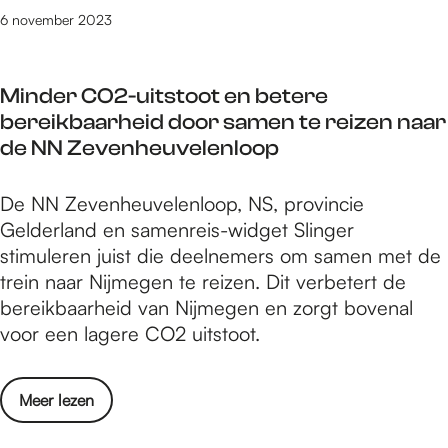
m
r
6 november 2023
t
e
b
n
o
Minder CO2-uitstoot en betere
t
e
bereikbaarheid door samen te reizen naar
i
k
de NN Zevenheuvelenloop
e
‘
n
H
M
De NN Zevenheuvelenloop, NS, provincie
n
e
i
Gelderland en samenreis-widget Slinger
e
t
n
stimuleren juist die deelnemers om samen met de
e
r
d
trein naar Nijmegen te reizen. Dit verbetert de
m
e
e
bereikbaarheid van Nijmegen en zorgt bovenal
t
c
r
voor een lagere CO2 uitstoot.
b
h
C
o
t
O
e
o
o
Meer lezen
2
k
p
v
-
‘
e