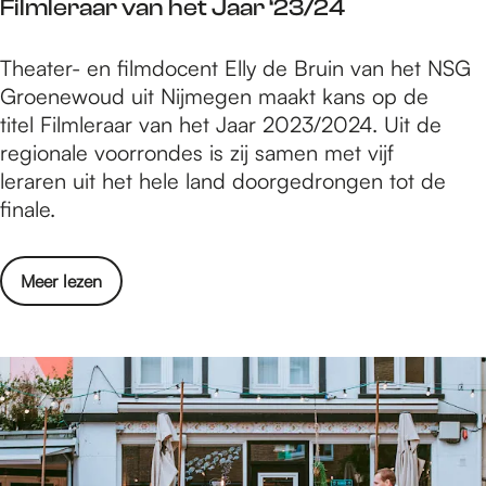
Filmleraar van het Jaar ‘23/24
v
N
o
m
m
e
i
o
1
b
n
D
Theater- en filmdocent Elly de Bruin van het NSG
j
p
2
e
h
o
Groenewoud uit Nijmegen maakt kans op de
m
n
r
e
c
titel Filmleraar van het Jaar 2023/2024. Uit de
e
o
u
e
regionale voorrondes is zij samen met vijf
g
v
v
n
leraren uit het hele land doorgedrongen tot de
e
e
e
t
finale.
n
m
l
v
-
b
e
a
6
e
o
Meer lezen
n
n
t
r
v
l
N
/
2
e
o
S
m
0
r
o
G
1
2
D
p
G
2
3
o
r
n
c
o
o
e