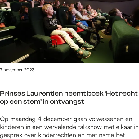
d
/
e
s
e
m
r
e
H
1
2
r
A
9
0
g
N
n
2
a
o
3
m
v
e
e
n
m
o
7 november 2023
b
p
e
d
r
Prinses Laurentien neemt boek ‘Het recht
e
2
op een stem’ in ontvangst
H
0
A
2
P
Op maandag 4 december gaan volwassenen en
N
3
r
kinderen in een wervelende talkshow met elkaar in
i
gesprek over kinderrechten en met name het