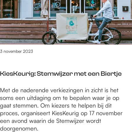
e
v
n
n
e
t
e
m
v
w
b
a
o
e
n
u
r
N
d
2
S
3 november 2023
u
0
G
i
2
G
t
3
KiesKeurig: Stemwijzer met een Biertje
r
N
o
i
K
Met de naderende verkiezingen in zicht is het
e
j
i
soms een uitdaging om te bepalen waar je op
n
m
e
gaat stemmen. Om kiezers te helpen bij dit
e
e
s
proces, organiseert KiesKeurig op 17 november
w
g
K
een avond waarin de Stemwijzer wordt
o
e
e
doorgenomen.
u
n