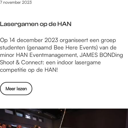
o
7 november 2023
g
e
e
n
n
Lasergamen op de HAN
i
-
n
1
L
Op 14 december 2023 organiseert een groep
N
3
a
studenten (genaamd Bee Here Events) van de
i
t
s
minor HAN Eventmanagement, JAMES BONDing
j
/
e
Shoot & Connect: een indoor lasergame
m
m
r
competitie op de HAN!
e
1
g
g
9
a
e
n
o
Meer lezen
m
n
o
v
e
-
v
e
n
1
e
r
o
3
m
L
p
t
b
a