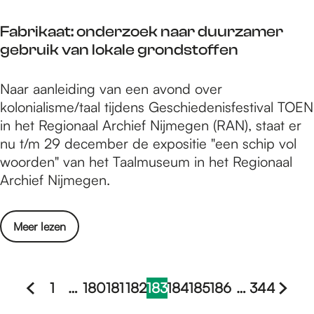
t
a
l
t
e
l
i
Fabrikaat: onderzoek naar duurzamer
e
e
e
j
gebruik van lokale grondstoffen
m
n
v
k
w
B
o
e
F
Naar aanleiding van een avond over
i
i
o
t
a
kolonialisme/taal tijdens Geschiedenisfestival TOEN
j
e
r
i
b
in het Regionaal Archief Nijmegen (RAN), staat er
z
r
l
t
r
nu t/m 29 december de expositie "een schip vol
e
t
a
e
i
woorden" van het Taalmuseum in het Regionaal
r
j
n
l
k
Archief Nijmegen.
m
e
d
F
a
e
e
i
a
t
l
o
Meer lezen
l
t
e
i
v
m
:
e
j
e
l
o
n
k
r
e
1
…
180
181
182
183
184
185
186
…
344
n
B
G
G
G
G
G
H
G
G
G
G
G
e
F
r
d
i