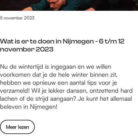
s
e
i
a
a
n
j
a
m
t
5 november 2023
m
r
e
i
e
h
n
p
g
e
t
Wat is er te doen in Nijmegen - 6 t/m 12
s
e
i
e
november 2023
i
n
d
r
n
-
d
e
W
Nu de wintertijd is ingegaan en we willen
N
6
o
i
a
voorkomen dat je de hele winter binnen zit,
i
n
o
z
t
hebben we opnieuw een aantal tips voor je
j
o
r
e
i
verzameld! Wil je lekker dansen, ontzettend hard
m
v
s
n
s
lachen of de strijd aangaan? Je kunt het allemaal
e
e
a
n
e
beleven in Nijmegen!
g
m
m
a
r
e
b
e
a
t
n
e
n
o
Meer lezen
r
e
-
r
t
v
d