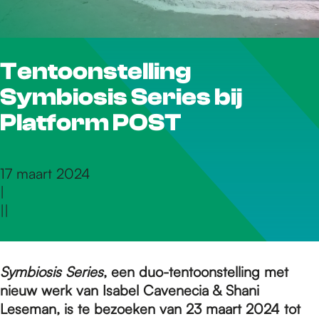
r
Tentoonstelling
d
Symbiosis Series bij
e
Platform POST
h
17 maart 2024
|
|
|
o
m
Symbiosis Series
, een duo-tentoonstelling met
nieuw werk van Isabel Cavenecia & Shani
Leseman, is te bezoeken van 23 maart 2024 tot