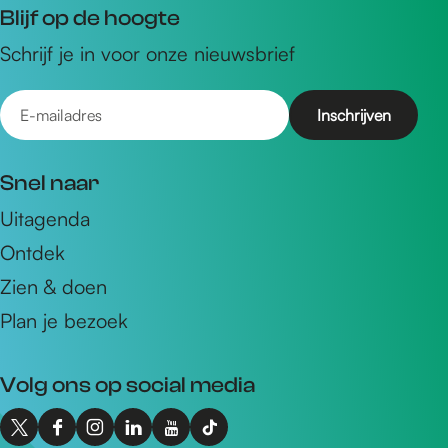
Blijf op de hoogte
Schrijf je in voor onze nieuwsbrief
E
-
m
Snel naar
a
Uitagenda
i
Ontdek
l
a
Zien & doen
d
Plan je bezoek
r
e
Volg ons op social media
s
X
F
I
L
Y
T