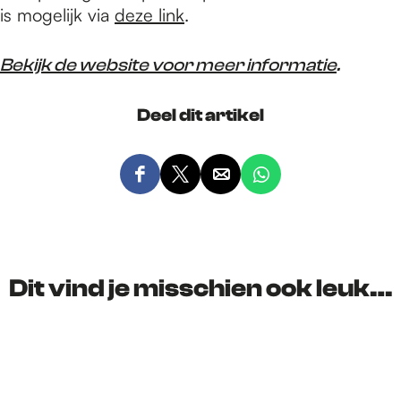
is mogelijk via
deze link
.
Bekijk de website voor meer informatie
.
Deel dit artikel
D
D
D
D
e
e
e
e
e
e
e
e
l
l
l
l
d
d
d
d
Dit vind je misschien ook leuk…
e
e
e
e
z
z
z
z
e
e
e
e
p
p
p
p
a
a
a
a