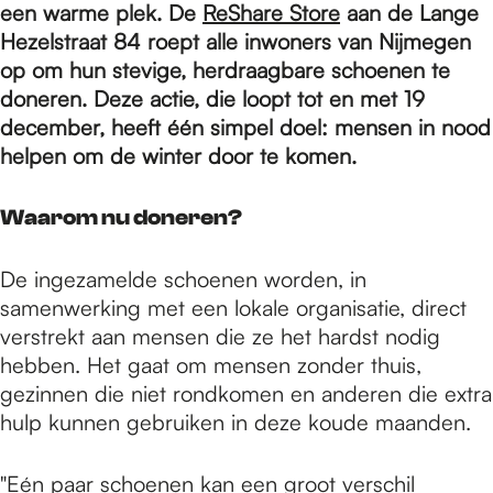
e
een warme plek. De
ReShare Store
aan de Lange
Hezelstraat 84 roept alle inwoners van Nijmegen
op om hun stevige, herdraagbare schoenen te
p
doneren. Deze actie, die loopt tot en met 19
december, heeft één simpel doel: mensen in nood
a
helpen om de winter door te komen.
Waarom nu doneren?
g
De ingezamelde schoenen worden, in
e
samenwerking met een lokale organisatie, direct
verstrekt aan mensen die ze het hardst nodig
hebben. Het gaat om mensen zonder thuis,
gezinnen die niet rondkomen en anderen die extra
hulp kunnen gebruiken in deze koude maanden.
"Eén paar schoenen kan een groot verschil