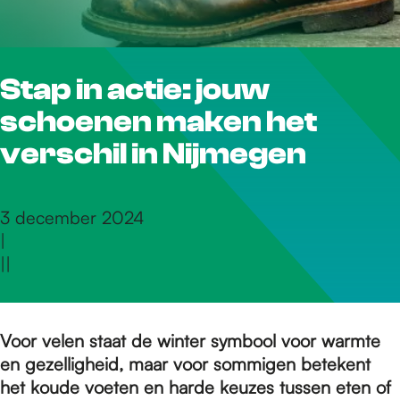
r
Stap in actie: jouw
d
schoenen maken het
e
verschil in Nijmegen
h
3 december 2024
|
|
|
o
m
Voor velen staat de winter symbool voor warmte
en gezelligheid, maar voor sommigen betekent
het koude voeten en harde keuzes tussen eten of