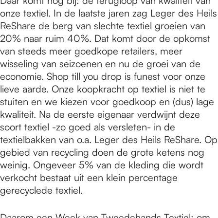
Daar komt nog bij: de terugloop van kwaliteit van
onze textiel. In de laatste jaren zag Leger des Heils
ReShare de berg van slechte textiel groeien van
20% naar ruim 40%. Dat komt door de opkomst
van steeds meer goedkope retailers, meer
wisseling van seizoenen en nu de groei van de
economie. Shop till you drop is funest voor onze
lieve aarde. Onze koopkracht op textiel is niet te
stuiten en we kiezen voor goedkoop en (dus) lage
kwaliteit. Na de eerste eigenaar verdwijnt deze
soort textiel -zo goed als versleten- in de
textielbakken van o.a. Leger des Heils ReShare. Op
gebied van recycling doen de grote ketens nog
weinig. Ongeveer 5% van de kleding die wordt
verkocht bestaat uit een klein percentage
gerecyclede textiel.
Daarom een Week van Tweedehands Textiel: om