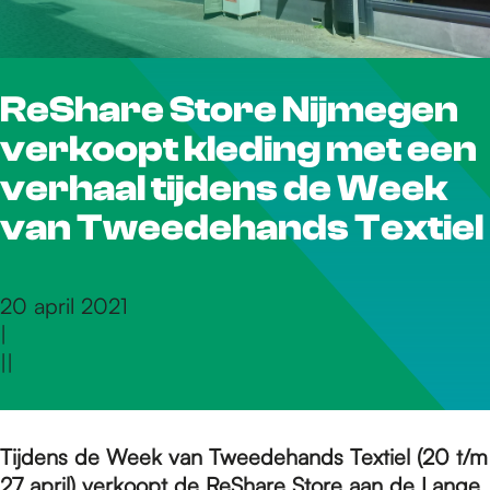
r
ReShare Store Nijmegen
d
verkoopt kleding met een
e
verhaal tijdens de Week
van Tweedehands Textiel
h
20 april 2021
|
o
|
|
m
Tijdens de Week van Tweedehands Textiel (20 t/m
27 april) verkoopt de ReShare Store aan de Lange