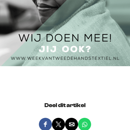
Deel dit artikel
D
D
D
D