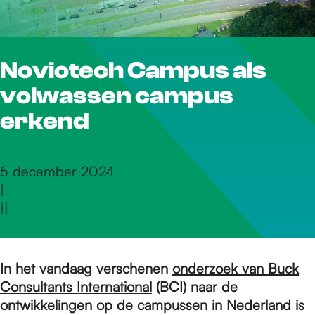
r
Noviotech Campus als
d
volwassen campus
e
erkend
h
5 december 2024
|
|
|
o
m
In het vandaag verschenen
onderzoek van Buck
Consultants International
(BCI) naar de
ontwikkelingen op de campussen in Nederland is