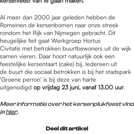
e
kersenfeest van te gaan maken.
Al meer dan 2000 jaar geleden hebben de
p
Romeinen de kersenbomen naar onze streek
rondom het Rijk van Nijmegen gebracht. Dit
heugelijke feit gaat Werkgroep Hortus
a
Civitatis met betrokken buurtbewoners uit de wijk
samen vieren. Daar hoort natuurlijk ook een
g
feestelijke kersentaart (cake) bij. Iedereen uit
de buurt die sociaal betrokken is bij het stadspark
'Groene perron' is bij deze van harte
e
uitgenodigd
op vrijdag 23 juni, vanaf 13.00 uur
.
Meer informatie over het kersenplukfeest vind
je
hier
.
Deel dit artikel