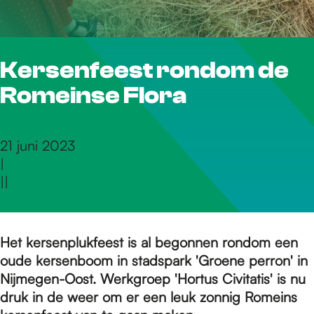
r
Kersenfeest rondom de
d
Romeinse Flora
e
21 juni 2023
|
h
|
|
o
Het kersenplukfeest is al begonnen rondom een
oude kersenboom in stadspark 'Groene perron' in
m
Nijmegen-Oost. Werkgroep 'Hortus Civitatis' is nu
druk in de weer om er een leuk zonnig Romeins