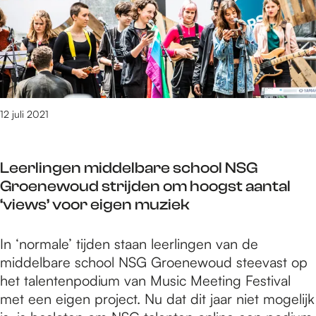
n
u
b
t
s
m
e
M
H
l
a
e
i
r
t
c
c
V
h
o
a
12 juli 2021
t
M
l
p
a
k
e
r
Leerlingen middelbare school NSG
h
s
t
Groenewoud strijden om hoogst aantal
o
t
e
‘views’ voor eigen muziek
f
l
n
b
o
s
L
In ‘normale’ tijden staan leerlingen van de
e
c
e
middelbare school NSG Groenewoud steevast op
l
a
e
het talentenpodium van Music Meeting Festival
i
t
r
met een eigen project. Nu dat dit jaar niet mogelijk
c
i