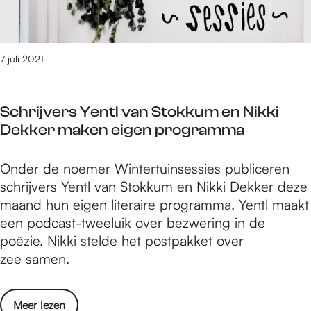
r
e
A
e
t
t
d
l
u
e
,
e
t
w
r
m
n
e
7 juli 2021
i
D
e
n
n
e
t
a
H
G
K
Schrijvers Yentl van Stokkum en Nikki
o
o
o
e
Dekker maken eigen programma
p
r
f
y
n
t
f
M
S
Onder de noemer Wintertuinsessies publiceren
i
u
e
a
c
schrijvers Yentl van Stokkum en Nikki Dekker deze
e
s
r
y
h
maand hun eigen literaire programma. Yentl maakt
u
N
t
S
r
een podcast-tweeluik over bezwering in de
w
i
,
t
i
poëzie. Nikki stelde het postpakket over
i
j
m
r
j
zee samen.
n
m
e
i
v
H
e
t
n
e
o
g
K
o
Meer lezen
g