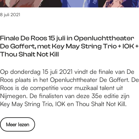
i
n
g
k
v
r
g
i
e
a
i
o
8 juli 2021
e
g
n
M
e
e
n
i
i
u
w
p
m
n
n
s
Finale De Roos 15 juli in Openluchttheater
s
:
u
g
h
e
De Goffert, met Key May String Trio + IOK +
’
V
z
M
e
u
Thou Shalt Not Kill
v
e
i
u
t
m
o
r
e
s
A
o
F
Op donderdag 15 juli 2021 vindt de finale van De
e
k
i
f
r
i
Roos plaats in het Openluchttheater De Goffert. De
n
c
r
e
n
Roos is de competitie voor muzikaal talent uit
i
a
i
i
a
Nijmegen. De finalisten van deze 35e editie zijn
g
l
k
g
l
Key May String Trio, IOK en Thou Shalt Not Kill.
i
M
a
e
e
n
a
M
n
D
g
k
u
o
Meer lezen
m
e
M
e
s
v
u
R
u