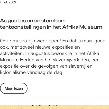
m
11 juli 2021
h
j
i
o
m
d
o
e
Augustus en september:
d
l
g
tentoonstellingen in het Afrika Museum
e
N
e
l
S
n
A
Onze musea zijn weer open! En dat is maar goed
b
G
u
ook, met zoveel nieuwe exposities en
a
G
g
activiteiten. In augustus bezoek je in het Afrika
r
r
u
Museum Heden van het slavernijverleden, een
e
o
s
expositie over de gevolgen van slavernij en
s
e
t
kolonialisme vandaag de dag.
c
n
u
h
e
s
o
w
o
Meer lezen
e
o
o
v
n
l
u
e
s
N
d
r