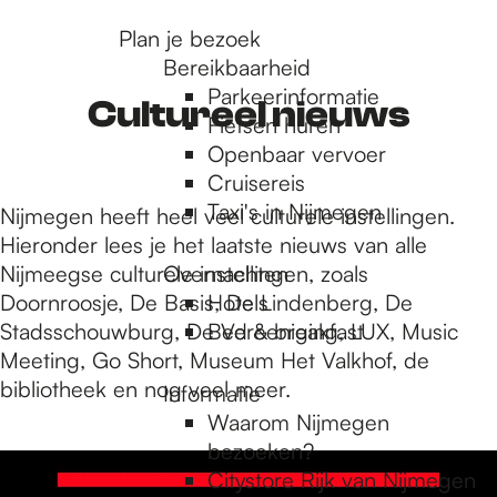
r
Plan je bezoek
Bereikbaarheid
Parkeerinformatie
d
Cultureel nieuws
Fietsen huren
Openbaar vervoer
Cruisereis
e
Taxi's in Nijmegen
Nijmegen heeft heel veel culturele instellingen.
Hieronder lees je het laatste nieuws van alle
h
Nijmeegse culturele instellingen, zoals
Overnachten
Doornroosje, De Basis, De Lindenberg, De
Hotels
Stadsschouwburg, De Vereeniging, LUX, Music
Bed & breakfast
o
Meeting, Go Short, Museum Het Valkhof, de
bibliotheek en nog veel meer.
Informatie
m
Waarom Nijmegen
1
bezoeken?
0
Citystore Rijk van Nijmegen