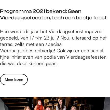
o
W
g
n
m
o
!
Programma 2021 bekend: Geen
g
e
e
Vierdaagsefeesten, toch een beetje feest
l
r
n
u
i
s
P
Hoe wordt dit jaar het Vierdaagsefeestengevoel
i
n
d
r
gedeeld, van 17 t/m 23 juli? Nou, uiteraard op het
d
m
a
o
terras, zelfs met een speciaal
t
e
g
g
Vierdaagsefeestenbiertje! Ook zijn er een aantal
d
t
J
r
fijne initiatieven van podia van Vierdaagsefeesten
e
h
o
a
die wel door kunnen gaan.
z
e
n
m
o
t
g
m
m
Z
!
o
Meer lezen
a
e
i
v
2
r
n
e
0
i
g
r
2
n
j
P
1
m