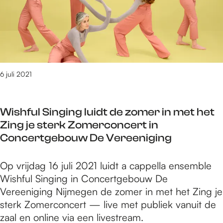
l
n
i
e
l
t
l
M
D
i
i
e
a
e
g
e
r
x
k
e
d
C
i
k
n
j
h
m
e
p
e
a
6 juli 2021
e
r
r
s
b
A
m
o
o
l
a
g
Wishful Singing luidt de zomer in met het
t
b
k
r
Zing je sterk Zomerconcert in
e
e
e
a
Concertgebouw De Vereeniging
n
r
n
m
M
t
e
m
W
Op vrijdag 16 juli 2021 luidt a cappella ensemble
a
a
i
a
i
Wishful Singing in Concertgebouw De
x
z
g
s
Vereeniging Nijmegen de zomer in met het Zing je
i
z
e
h
sterk Zomerconcert — live met publiek vanuit de
m
i
n
f
zaal en online via een livestream.
e
b
p