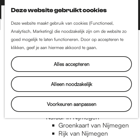
Nijmegen-Zuid
Nijmegen-Nieuw-West
Deze website gebruikt cookies
Z
K
Nijmegen-Oud-West
o
a
M
Deze website maakt gebruik van cookies (Functioneel,
Dukenburg
e
a
Analytisch, Marketing) die noodzakelijk zijn om de website zo
e
Lindenholt
G
k
r
goed mogelijk te laten functioneren. Door op accepteren te
n
e
t
klikken, geef je aan hiermee akkoord te gaan.
Historie
u
n
De oudste stad van
a
Alles accepteren
Nederland
Historische tijdlijn
n
Romeinse Limes
Alleen noodzakelijk
Vrede van Nijmegen
Penning
a
Voorkeuren aanpassen
Natuur in Nijmegen
Groenkaart van Nijmegen
a
Rijk van Nijmegen