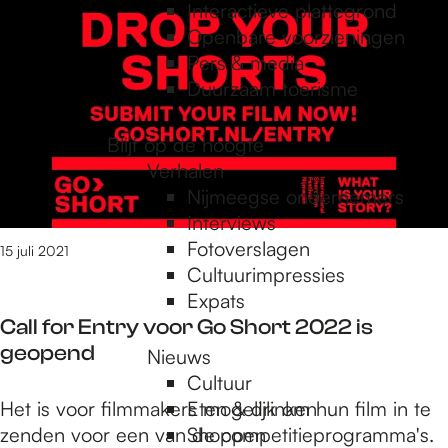
e
5
Interactieve plattegrond
1
Openbare voorzieningen
t
Pers & media
p
/
Duurzaam toerisme
m
1
a
Blijf op de hoogte
0
Verhalen
6
Nijmeegse ondernemers
g
5
Interviews
v
Fotoverslagen
15 juli 2021
a
Cultuurimpressies
e
n
Expats
1
Call for Entry voor Go Short 2022 is
1
geopend
Nieuws
0
Cultuur
9
C
Het is voor filmmakers mogelijk om hun film in te
Eten & drinken
r
a
zenden voor een van de competitieprogramma's.
Shoppen