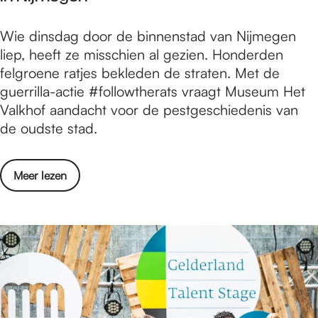
r
g
k
M
Wie dinsdag door de binnenstad van Nijmegen
B
e
u
liep, heeft ze misschien al gezien. Honderden
a
y
s
felgroene ratjes bekleden de straten. Met de
c
m
e
guerrilla-actie #followtherats vraagt Museum Het
k
e
u
Valkhof aandacht voor de pestgeschiedenis van
w
t
m
de oudste stad.
a
M
H
r
a
e
d
r
o
Meer lezen
t
T
c
v
V
u
o
e
a
r
M
r
l
k
a
M
k
e
r
u
h
y
t
s
o
m
e
e
f
e