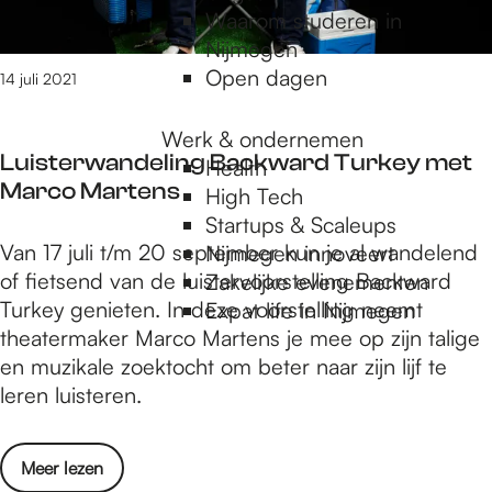
h
Waarom studeren in
n
o
Nijmegen
t
r
Open dagen
r
14 juli 2021
t
y
2
v
Werk & ondernemen
0
Luisterwandeling Backward Turkey met
o
Health
2
Marco Martens
o
High Tech
2
r
Startups & Scaleups
i
L
Van 17 juli t/m 20 september kun je al wandelend
G
Nijmegen innoveert
s
u
of fietsend van de luistervoorstelling Backward
o
Zakelijke evenementen
g
i
Turkey genieten. In deze voorstelling neemt
S
Expat life in Nijmegen
e
s
theatermaker Marco Martens je mee op zijn talige
h
o
t
en muzikale zoektocht om beter naar zijn lijf te
o
p
e
leren luisteren.
r
e
r
t
n
w
2
d
o
Meer lezen
a
0