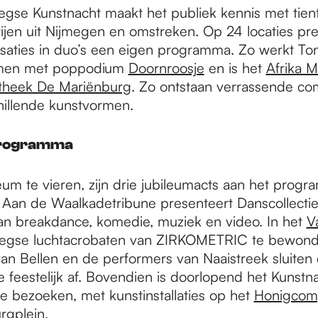
gse Kunstnacht maakt het publiek kennis met tient
rtijen uit Nijmegen en omstreken. Op 24 locaties pr
isaties in duo’s een eigen programma. Zo werkt To
amen met poppodium
Doornroosje
en is het
Afrika 
otheek De Mariënburg
. Zo ontstaan verrassende co
hillende kunstvormen.
rogramma
eum te vieren, zijn drie jubileumacts aan het prog
Aan de Waalkadetribune presenteert Danscollectie
an breakdance, komedie, muziek en video. In het
V
meegse luchtacrobaten van ZIRKOMETRIC te bewond
van Bellen en de performers van Naaistreek sluiten
e feestelijk af. Bovendien is doorlopend het Kunstn
 bezoeken, met kunstinstallaties op het
Honigcom
rgplein.