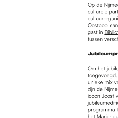
e
Op de Nijmee
culturele pa
p
cultuurorgan
Oostpool s
gast in
Bibli
a
tussen versc
Jubileump
g
Om het jubil
e
toegevoegd. 
unieke mix v
zijn de Nij
icoon Joost 
jubileumediti
programma te
het Mariënbu