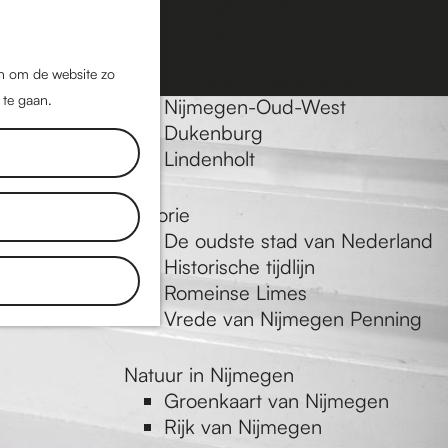
Nijmegen-Oost
Nijmegen-Midden
Z
K
Nijmegen-Zuid
o
a
M
jn om de website zo
Nijmegen-Nieuw-West
e
a
 te gaan.
e
Nijmegen-Oud-West
k
r
Dukenburg
n
e
t
Lindenholt
u
n
Historie
De oudste stad van Nederland
Historische tijdlijn
Romeinse Limes
Vrede van Nijmegen Penning
Natuur in Nijmegen
Groenkaart van Nijmegen
Rijk van Nijmegen