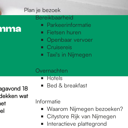
Plan je bezoek
Bereikbaarheid
Parkeerinformatie
amma
Fietsen huren
Openbaar vervoer
Cruisereis
Taxi's in Nijmegen
Overnachten
Hotels
Bed & breakfast
dagavond 18
dekken wat
Informatie
het
Waarom Nijmegen bezoeken?
el
Citystore Rijk van Nijmegen
Interactieve plattegrond