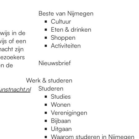
Beste van Nijmegen
Cultuur
Eten & drinken
ijs in de
Shoppen
ijs of een
Activiteiten
acht zijn
Bezoekers
Nieuwsbrief
en de
Werk & studeren
Studeren
nstnacht.nl
Studies
Wonen
Verenigingen
Bijbaan
Uitgaan
Waarom studeren in Nijmegen