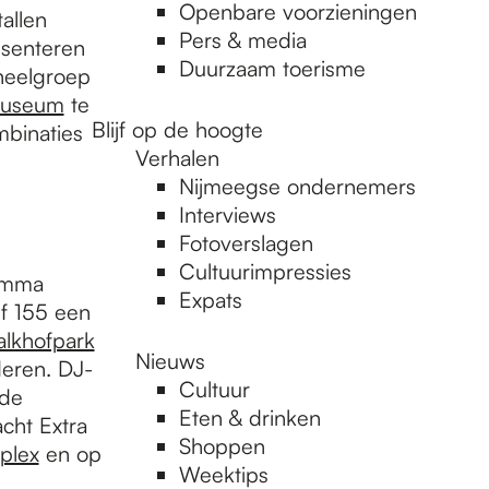
Openbare voorzieningen
allen
Pers & media
esenteren
Duurzaam toerisme
neelgroep
Museum
te
Blijf op de hoogte
mbinaties
Verhalen
Nijmeegse ondernemers
Interviews
Fotoverslagen
Cultuurimpressies
ramma
Expats
f 155 een
alkhofpark
Nieuws
eren. DJ-
Cultuur
 de
Eten & drinken
acht Extra
Shoppen
plex
en op
Weektips