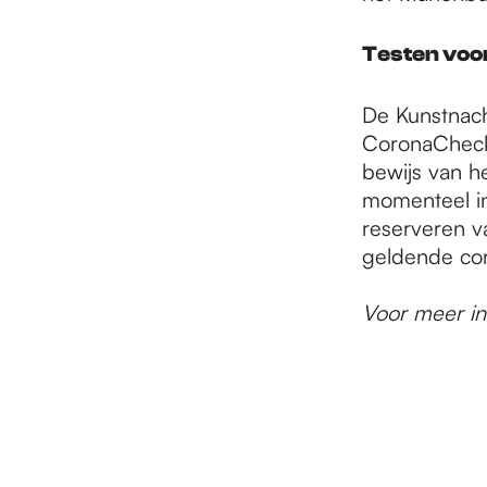
Testen voo
De Kunstnach
CoronaCheck-
bewijs van he
momenteel in
reserveren va
geldende co
Voor meer in