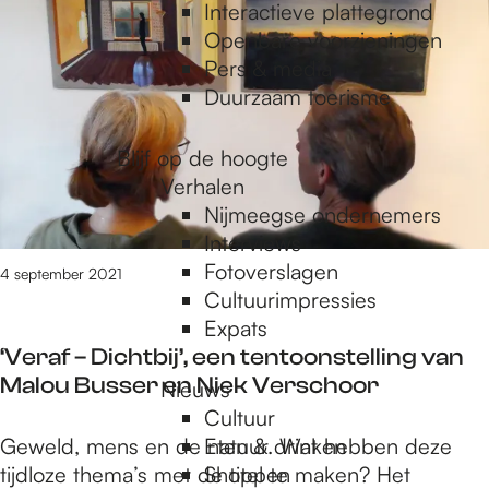
e
2
Interactieve plattegrond
1
Openbare voorzieningen
t
Pers & media
p
/
Duurzaam toerisme
m
1
a
Blijf op de hoogte
0
Verhalen
3
Nijmeegse ondernemers
g
5
Interviews
v
Fotoverslagen
4 september 2021
a
Cultuurimpressies
e
n
Expats
1
‘Veraf – Dichtbij’, een tentoonstelling van
1
Malou Busser en Niek Verschoor
Nieuws
0
Cultuur
9
‘
Geweld, mens en de natuur. Wat hebben deze
Eten & drinken
r
V
tijdloze thema’s met de titel te maken? Het
Shoppen