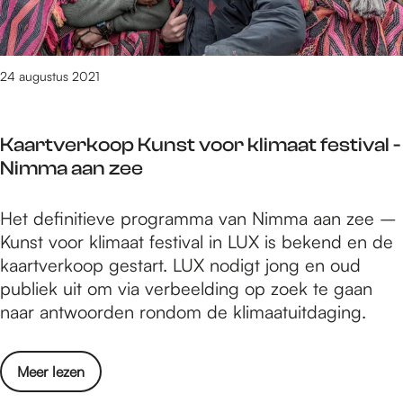
e
V
u
e
d
e
e
i
t
i
d
r
n
f
g
i
e
f
24 augustus 2021
i
t
t
e
e
c
z
i
n
s
t
e
e
Kaartverkoop Kunst voor klimaat festival -
i
t
i
v
a
Nimma aan zee
g
i
e
e
a
i
v
i
n
n
n
K
Het definitieve programma van Nimma aan zee –
a
n
d
m
g
a
Kunst voor klimaat festival in LUX is bekend en de
l
a
e
e
a
kaartverkoop gestart. LUX nodigt jong en oud
z
l
e
t
r
publiek uit om via verbeelding op zoek te gaan
e
s
d
c
t
naar antwoorden rondom de klimaatuitdaging.
t
g
i
a
v
f
i
t
m
e
i
d
i
o
Meer lezen
p
r
c
s
e
v
a