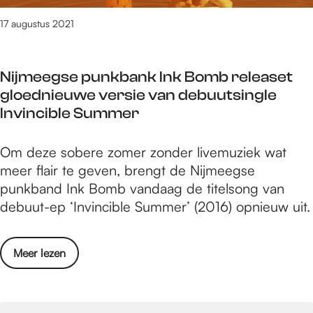
g
n
m
p
17 augustus 2021
a
m
r
j
a
e
a
Nijmeegse punkbank Ink Bomb releaset
s
a
gloednieuwe versie van debuutsingle
e
r
Invincible Summer
n
s
t
p
N
Om deze sobere zomer zonder livemuziek wat
e
r
i
meer flair te geven, brengt de Nijmeegse
e
o
j
punkband Ink Bomb vandaag de titelsong van
r
g
m
debuut-ep ‘Invincible Summer’ (2016) opnieuw uit.
t
r
e
n
a
e
a
m
o
Meer lezen
g
j
m
v
s
a
a
e
e
a
s
r