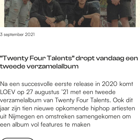
r
c
t
o
u
g
h
h
o
n
a
o
e
l
s
m
o
a
z
t
e
r
t
3 september 2021
o
w
r
e
r
e
s
r
g
r
“Twenty Four Talents” dropt vandaag een
s
t
k
tweede verzamelalbum
c
w
o
h
e
v
“
Na een succesvolle eerste release in 2020 komt
o
e
e
T
LOEV op 27 augustus ’21 met een tweede
o
r
r
w
verzamelalbum van Twenty Four Talents. Ook dit
l
v
g
e
jaar zijn tien nieuwe opkomende hiphop artiesten
z
o
a
n
uit Nijmegen en omstreken samengekomen om
o
o
m
t
een album vol features te maken
r
r
e
y
g
e
r