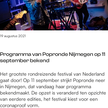
e
i
a
g
n
v
n
D
z
a
z
r
e
l
e
a
t
-
e
w
m
N
N
19 augustus 2021
a
i
i
n
m
j
g
m
Programma van Popronde Nijmegen op 11
m
a
a
september bekend
e
e
a
g
n
a
P
Het grootste rondreizende festival van Nederland
e
a
n
r
gaat door! Op 11 september strijkt Popronde neer
n
n
z
o
in Nijmegen, dat vandaag haar programma
z
i
e
g
bekendmaakt. De opzet is veranderd ten opzichte
e
m
e
r
van eerdere edities, het festival kiest voor een
t
e
a
coronaproof vorm.
m
o