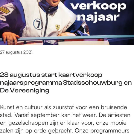
-
g
r
e
w
e
e
z
r
e
x
e
a
e
c
p
n
m
n
a
o
t
e
n
s
w
l
!
i
e
a
F
27 augustus 2021
t
e
l
o
i
d
b
t
e
e
u
28 augustus start kaartverkoop
o
P
v
m
najaarsprogramma Stadsschouwburg en
-
o
e
De Vereeniging
e
d
r
x
i
z
2
Kunst en cultuur als zuurstof voor een bruisende
p
u
a
8
stad. Vanaf september kan het weer. De artiesten
o
m
m
a
en gezelschappen zijn er klaar voor, onze mooie
s
J
e
u
zalen zijn op orde gebracht. Onze programmeurs
i
I
l