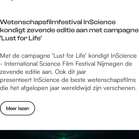
e
l
a
t
r
i
r
a
k
o
i
Wetenschapsfilmfestival InScience
r
o
t
ë
kondigt zevende editie aan met campagne
t
o
h
n
'Lust for Life'
k
p
e
b
a
n
e
u
W
Met de campagne 'Lust for Life' kondigt InScience
a
a
k
r
e
- International Science Film Festival Nijmegen de
r
j
D
g
t
zevende editie aan. Ook dit jaar
t
a
e
e
presenteert InScience de beste wetenschapsfilms
v
a
M
n
die het afgelopen jaar wereldwijd zijn verschenen.
e
r
a
s
r
s
r
c
k
p
i
o
Meer lezen
h
o
r
ë
v
a
o
o
n
e
p
p
g
b
r
s
n