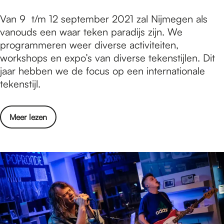
j
s
s
a
z
d
t
T
Van 9 t/m 12 september 2021 zal Nijmegen als
t
t
e
e
f
h
vanouds een waar teken paradijs zijn. We
v
f
r
n
o
e
programmeren weer diverse activiteiten,
o
e
o
r
B
workshops en expo’s van diverse tekenstijlen. Dit
o
s
e
L
i
jaar hebben we de focus op een internationale
r
t
r
i
g
tekenstijl.
k
i
i
f
D
l
v
g
e
r
i
a
e
o
Meer lezen
'
a
m
l
t
v
w
a
-
i
e
N
a
N
j
r
i
t
i
d
T
j
f
m
e
h
m
e
m
n
e
e
s
a
B
g
t
a
i