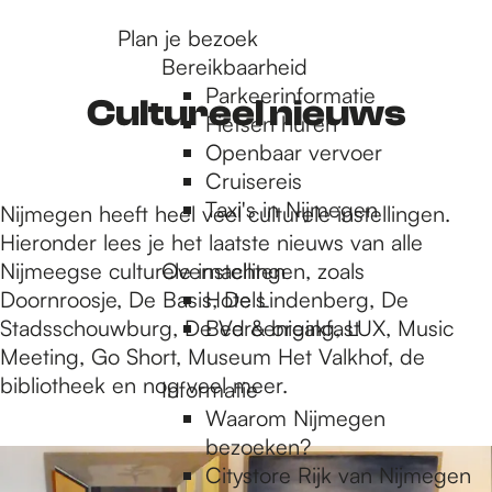
r
Plan je bezoek
Bereikbaarheid
Parkeerinformatie
d
Cultureel nieuws
Fietsen huren
Openbaar vervoer
Cruisereis
e
Taxi's in Nijmegen
Nijmegen heeft heel veel culturele instellingen.
Hieronder lees je het laatste nieuws van alle
h
Nijmeegse culturele instellingen, zoals
Overnachten
Doornroosje, De Basis, De Lindenberg, De
Hotels
Stadsschouwburg, De Vereeniging, LUX, Music
Bed & breakfast
o
Meeting, Go Short, Museum Het Valkhof, de
bibliotheek en nog veel meer.
Informatie
m
Waarom Nijmegen
1
bezoeken?
0
Citystore Rijk van Nijmegen