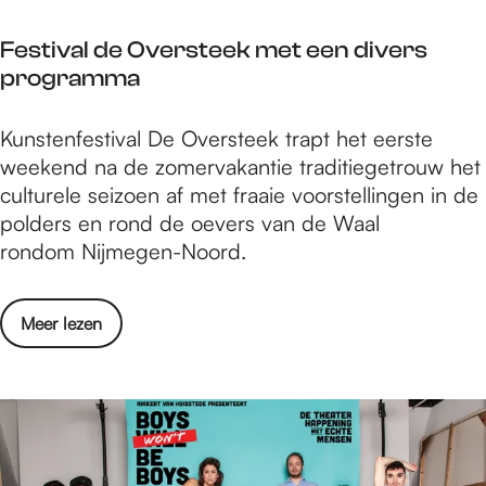
m
a
P
e
r
Festival de Oversteek met een divers
o
g
t
programma
p
e
!
r
n
F
Kunstenfestival De Oversteek trapt het eerste
o
o
e
weekend na de zomervakantie traditiegetrouw het
n
p
s
culturele seizoen af met fraaie voorstellingen in de
d
1
t
polders en rond de oevers van de Waal
e
1
i
rondom Nijmegen-Noord.
N
s
v
i
e
a
j
p
o
Meer lezen
l
m
t
v
d
e
e
e
e
g
m
r
O
e
b
F
v
n
e
e
e
o