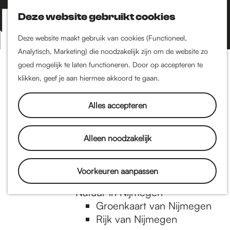
Nijmegen-Zuid
Nijmegen-Nieuw-West
Deze website gebruikt cookies
Z
K
Nijmegen-Oud-West
o
a
M
Deze website maakt gebruik van cookies (Functioneel,
Dukenburg
e
a
Analytisch, Marketing) die noodzakelijk zijn om de website zo
e
Lindenholt
G
k
r
goed mogelijk te laten functioneren. Door op accepteren te
n
e
t
klikken, geef je aan hiermee akkoord te gaan.
Historie
u
n
De oudste stad van
a
Alles accepteren
Nederland
Historische tijdlijn
n
Romeinse Limes
Alleen noodzakelijk
Vrede van Nijmegen
Penning
a
Voorkeuren aanpassen
Natuur in Nijmegen
Groenkaart van Nijmegen
a
Rijk van Nijmegen