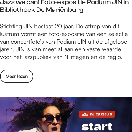
e
Jazz we can! Foto-expositie Podium JIN in
l
a
’
g
Bibliotheek De Mariënburg
e
n
b
s
n
d
i
e
J
Stichting JIN bestaat 20 jaar. De aftrap van dit
t
a
j
k
a
lustrum vormt een foto-expositie van een selectie
s
a
N
i
z
van concertfoto’s van Podium JIN uit de afgelopen
”
g
i
n
z
jaren. JIN is van meet af aan een vaste waarde
d
e
j
d
w
voor het jazzpubliek van Nijmegen en de regio.
r
e
m
e
e
o
n
e
r
c
p
t
e
o
Meer lezen
e
a
t
w
g
v
n
n
v
e
s
e
!
a
e
e
r
F
n
d
k
J
o
d
e
i
a
t
a
v
n
z
o
a
e
d
z