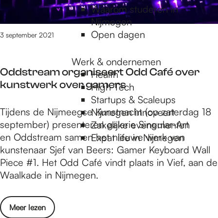
n
Waarom studeren in
i
t
Nijmegen
c
e
Open dagen
h
3 september 2021
n
t
t
b
Werk & ondernemen
o
Oddstream organiseert Odd Café over
i
Health
o
kunstwerk over gamers
j
High Tech
n
’
Startups & Scaleups
s
O
Tijdens de Nijmeegse Kunstnacht (op zaterdag 18
,
Nijmegen innoveert
t
d
september) presenteren galerie Singular-Art
e
Zakelijke evenementen
e
d
en Oddstream samen het nieuwe werk van
e
Expat life in Nijmegen
l
s
kunstenaar Sjef van Beers: Gamer Keyboard Wall
n
l
t
Piece #1. Het Odd Café vindt plaats in Vief, aan de
t
i
r
Waalkade in Nijmegen.
e
n
e
n
g
a
t
v
o
Meer lezen
m
o
a