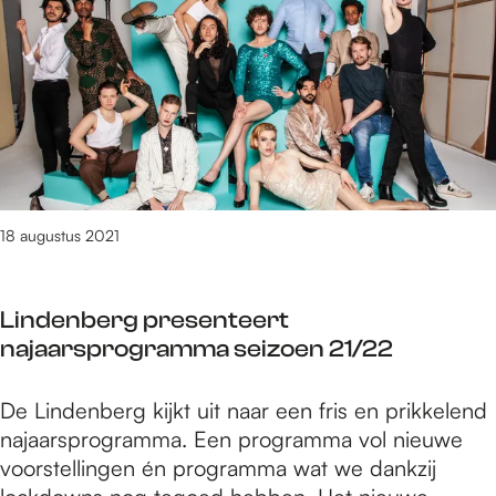
r
s
r
p
b
t
s
1
e
i
t
1
k
v
e
s
e
a
e
e
n
l
k
p
d
d
m
t
e
e
e
O
18 augustus 2021
t
m
v
e
b
e
e
e
Lindenberg presenteert
r
n
r
najaarsprogramma seizoen 21/22
s
d
b
t
i
e
L
De Lindenberg kijkt uit naar een fris en prikkelend
e
v
k
i
najaarsprogramma. Een programma vol nieuwe
e
e
e
n
voorstellingen én programma wat we dankzij
k
r
n
d
m