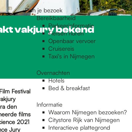
Plan je bezoek
Bereikbaarheid
Parkeerinformatie
aakt vakjury bekend
Fietsen huren
Openbaar vervoer
Cruisereis
Taxi's in Nijmegen
Overnachten
Hotels
Bed & breakfast
ilm Festival
akjury
Informatie
dra den
Waarom Nijmegen bezoeken?
neerde films
Citystore Rijk van Nijmegen
cience 2021
Interactieve plattegrond
nce Jury