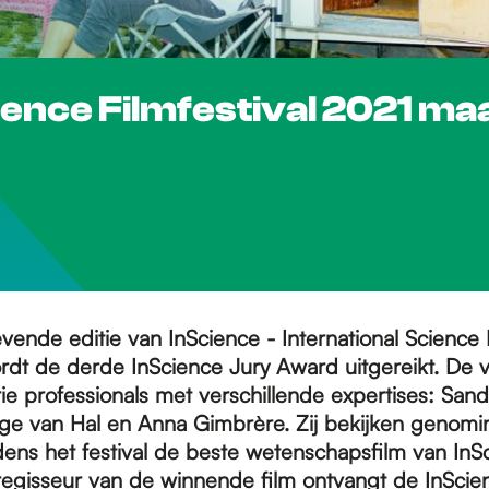
cience Filmfestival 2021 m
vende editie van InScience - International Science F
dt de derde InScience Jury Award uitgereikt. De v
rie professionals met verschillende expertises: San
e van Hal en Anna Gimbrère. Zij bekijken genomi
dens het festival de beste wetenschapsfilm van InS
egisseur van de winnende film ontvangt de InScie