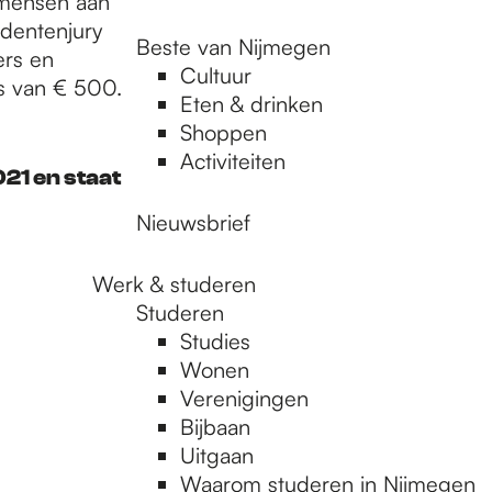
 mensen aan
udentenjury
Beste van Nijmegen
ers en
Cultuur
js van € 500.
Eten & drinken
Shoppen
Activiteiten
21 en staat
Nieuwsbrief
Werk & studeren
Studeren
Studies
Wonen
Verenigingen
Bijbaan
Uitgaan
Waarom studeren in Nijmegen