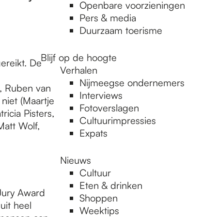
Openbare voorzieningen
Pers & media
Duurzaam toerisme
Blijf op de hoogte
ereikt. De
Verhalen
Nijmeegse ondernemers
m, Ruben van
Interviews
niet (Maartje
Fotoverslagen
icia Pisters,
Cultuurimpressies
Matt Wolf,
Expats
Nieuws
Cultuur
Eten & drinken
 Jury Award
Shoppen
uit heel
Weektips