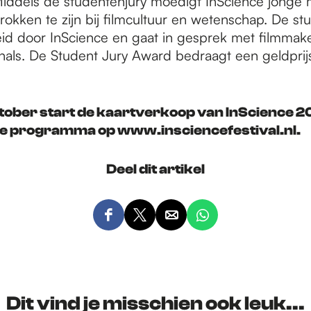
iddels de studentenjury moedigt InScience jonge
okken te zijn bij filmcultuur en wetenschap. De st
id door InScience en gaat in gesprek met filmmak
onals. De Student Jury Award bedraagt een geldpri
tober start de kaartverkoop van InScience 20
ige programma op www.insciencefestival.nl.
Deel dit artikel
D
D
D
D
e
e
e
e
e
e
e
e
l
l
l
l
d
d
d
d
Dit vind je misschien ook leuk...