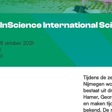
r
InScience International S
d
e
8 oktober 2021
|
|
|
h
o
Tijdens de ze
Nijmegen wor
bestaat uit d
m
Hamer, Georg
en maken tij
bekend. De r