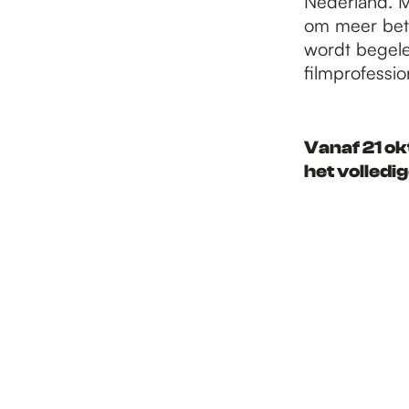
Nederland. M
om meer betr
wordt begele
filmprofessi
Vanaf 21 ok
het volled