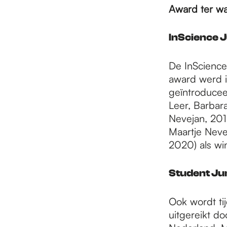
e
Award ter wa
p
InScience 
De InScience
a
award werd in
geïntroducee
Leer, Barbara
g
Nevejan, 2019
Maartje Neve
e
2020) als wi
Student J
Ook wordt ti
uitgereikt do