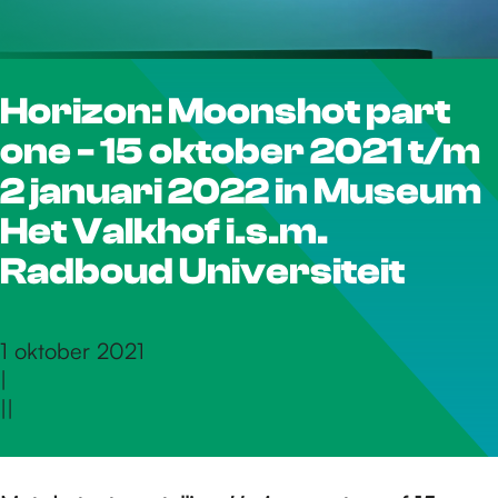
r
Horizon: Moonshot part
d
one - 15 oktober 2021 t/m
e
2 januari 2022 in Museum
Het Valkhof i.s.m.
h
Radboud Universiteit
o
1 oktober 2021
|
|
|
m