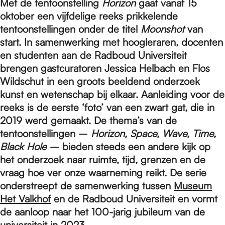
e
Met de tentoonstelling
Horizon
gaat vanaf 15
oktober een vijfdelige reeks prikkelende
tentoonstellingen onder de titel
Moonshot
van
p
start. In samenwerking met hoogleraren, docenten
en studenten aan de Radboud Universiteit
brengen gastcuratoren Jessica Helbach en Flos
a
Wildschut in een groots beeldend onderzoek
kunst en wetenschap bij elkaar. Aanleiding voor de
g
reeks is de eerste ‘foto’ van een zwart gat, die in
2019 werd gemaakt. De thema’s van de
tentoonstellingen –
Horizon, Space, Wave, Time,
e
Black Hole
– bieden steeds een andere kijk op
het onderzoek naar ruimte, tijd, grenzen en de
vraag hoe ver onze waarneming reikt. De serie
onderstreept de samenwerking tussen
Museum
Het Valkhof
en de Radboud Universiteit en vormt
de aanloop naar het 100-jarig jubileum van de
universiteit in 2023.