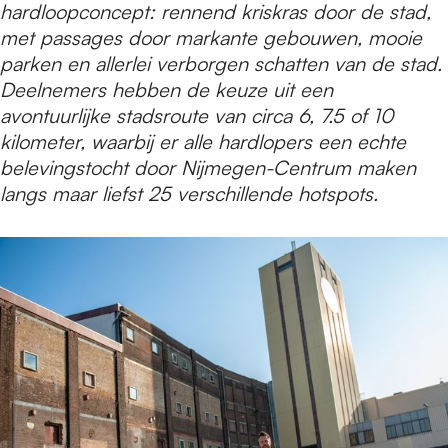
e
hardloopconcept: rennend kriskras door de stad,
met passages door markante gebouwen, mooie
parken en allerlei verborgen schatten van de stad.
p
Deelnemers hebben de keuze uit een
avontuurlijke stadsroute van circa 6, 7.5 of 10
a
kilometer, waarbij er alle hardlopers een echte
belevingstocht door Nijmegen-Centrum maken
langs maar liefst 25 verschillende hotspots.
g
e