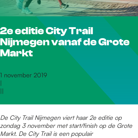
r
2e editie City Trail
d
Nijmegen vanaf de Grote
e
Markt
h
1 november 2019
|
|
|
o
m
De City Trail Nijmegen viert haar 2e editie op
zondag 3 november met start/finish op de Grote
Markt. De City Trail is een populair