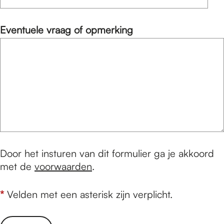
r
c
p
h
Eventuele vraag of opmerking
l
t
i
c
h
t
Door het insturen van dit formulier ga je akkoord
met de
voorwaarden
.
*
Velden met een asterisk zijn verplicht.