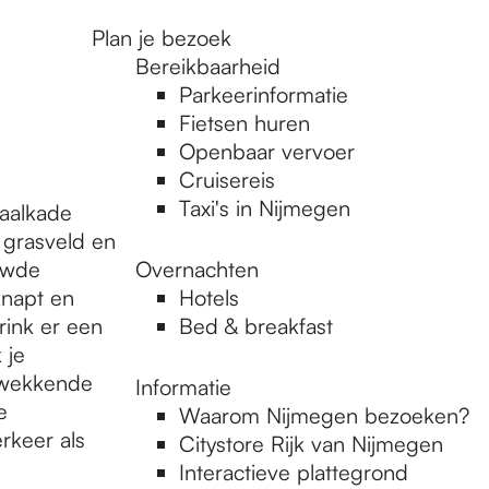
Plan je bezoek
Bereikbaarheid
Parkeerinformatie
Fietsen huren
Openbaar vervoer
Cruisereis
Taxi's in Nijmegen
Waalkade
t grasveld en
uwde
Overnachten
knapt en
Hotels
ink er een
Bed & breakfast
 je
kwekkende
Informatie
e
Waarom Nijmegen bezoeken?
rkeer als
Citystore Rijk van Nijmegen
Interactieve plattegrond