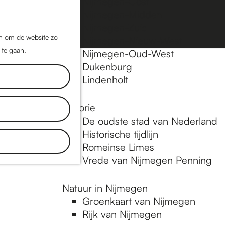
Nijmegen-Oost
Nijmegen-Midden
Z
K
Nijmegen-Zuid
o
a
M
jn om de website zo
Nijmegen-Nieuw-West
e
a
 te gaan.
e
Nijmegen-Oud-West
k
r
Dukenburg
n
e
t
Lindenholt
u
n
Historie
De oudste stad van Nederland
Historische tijdlijn
Romeinse Limes
Vrede van Nijmegen Penning
Natuur in Nijmegen
Groenkaart van Nijmegen
Rijk van Nijmegen