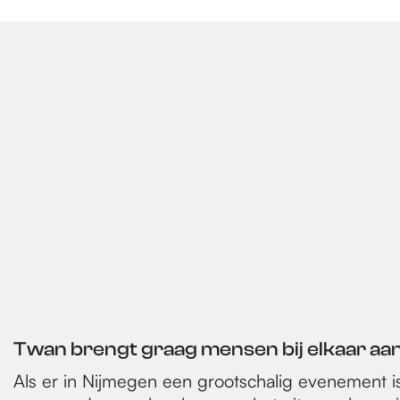
e
p
a
g
e
Twan brengt graag mensen bij elkaar aa
Als er in Nijmegen een grootschalig evenement i