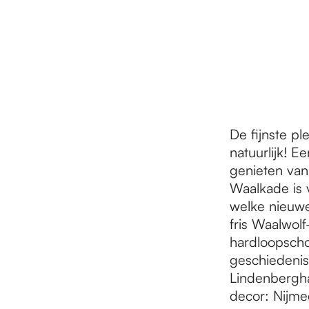
r
d
e
De fijnste p
natuurlijk! E
h
genieten van
Waalkade is 
welke nieuw
o
fris Waalwolf-
hardloopscho
m
geschiedenis
Lindenbergha
decor: Nijmee