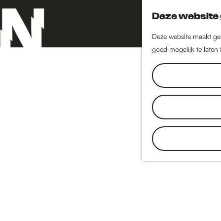
Deze website 
Deze website maakt geb
goed mogelijk te laten
G
a
n
a
a