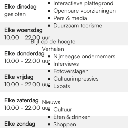
e
Interactieve plattegrond
Elke dinsdag
Openbare voorzieningen
gesloten
Pers & media
p
Duurzaam toerisme
Elke woensdag
10.00 - 22.00 uur
a
Blijf op de hoogte
Verhalen
Elke donderdag
Nijmeegse ondernemers
g
10.00 - 22.00 uur
Interviews
Fotoverslagen
Elke vrijdag
Cultuurimpressies
e
10.00 - 22.00 uur
Expats
Elke zaterdag
Nieuws
10.00 - 22.00 uur
Cultuur
Eten & drinken
Elke zondag
Shoppen