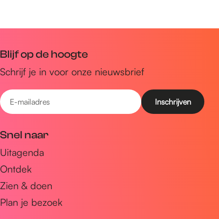
Blijf op de hoogte
Schrijf je in voor onze nieuwsbrief
E
-
m
Snel naar
a
Uitagenda
i
Ontdek
l
a
Zien & doen
d
Plan je bezoek
r