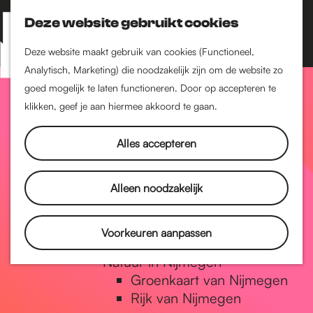
Nijmegen-Zuid
Nijmegen-Nieuw-West
Deze website gebruikt cookies
Z
K
Nijmegen-Oud-West
o
a
M
Deze website maakt gebruik van cookies (Functioneel,
Dukenburg
e
a
Analytisch, Marketing) die noodzakelijk zijn om de website zo
e
Lindenholt
G
k
r
goed mogelijk te laten functioneren. Door op accepteren te
n
e
t
klikken, geef je aan hiermee akkoord te gaan.
Historie
u
n
De oudste stad van
a
Alles accepteren
Nederland
Historische tijdlijn
n
Romeinse Limes
Alleen noodzakelijk
Vrede van Nijmegen
Penning
a
Voorkeuren aanpassen
Natuur in Nijmegen
Groenkaart van Nijmegen
a
Rijk van Nijmegen