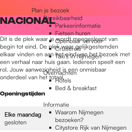
r
Plan je bezoek
Bereikbaarheid
NACIONAL
Parkeerinformatie
d
Fietsen huren
Dit is de plek waar je wordt meegesleept van
Openbaar vervoer
begin tot eind. De plek waar gelijkgestemden
Cruisereis
e
elkaar vinden en aan het eind van het bezoek met
Taxi's in Nijmegen
een verhaal naar huis gaan. Iedereen speelt een
rol. Jouw aanwezigheid is een onmisbaar
h
Overnachten
onderdeel van het totaal.
Hotels
Bed & breakfast
o
Openingstijden
Informatie
m
Waarom Nijmegen
Elke maandag
bezoeken?
gesloten
Citystore Rijk van Nijmegen