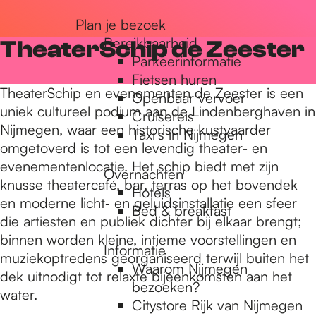
r
Plan je bezoek
Bereikbaarheid
TheaterSchip de Zeester
Parkeerinformatie
d
Fietsen huren
TheaterSchip en evenementen de Zeester is een
Openbaar vervoer
uniek cultureel podium aan de Lindenberghaven in
Cruisereis
e
Nijmegen, waar een historische kustvaarder
Taxi's in Nijmegen
omgetoverd is tot een levendig theater- en
evenementenlocatie. Het schip biedt met zijn
h
Overnachten
knusse theatercafé, bar, terras op het bovendek
Hotels
en moderne licht‑ en geluidsinstallatie een sfeer
Bed & breakfast
o
die artiesten en publiek dichter bij elkaar brengt;
binnen worden kleine, intieme voorstellingen en
Informatie
muziekoptredens georganiseerd terwijl buiten het
m
Waarom Nijmegen
dek uitnodigt tot relaxte bijeenkomsten aan het
bezoeken?
water.
Citystore Rijk van Nijmegen