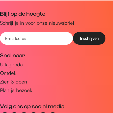
Blijf op de hoogte
Schrijf je in voor onze nieuwsbrief
E
-
m
Snel naar
a
Uitagenda
i
Ontdek
l
a
Zien & doen
d
Plan je bezoek
r
e
Volg ons op social media
s