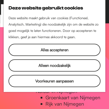
Nijmegen-Zuid
Nijmegen-Nieuw-West
Deze website gebruikt cookies
Z
K
Nijmegen-Oud-West
o
a
M
Deze website maakt gebruik van cookies (Functioneel,
Dukenburg
e
a
Analytisch, Marketing) die noodzakelijk zijn om de website zo
e
Lindenholt
G
k
r
goed mogelijk te laten functioneren. Door op accepteren te
n
e
t
klikken, geef je aan hiermee akkoord te gaan.
Historie
u
n
De oudste stad van
a
Alles accepteren
Nederland
Historische tijdlijn
n
Romeinse Limes
Alleen noodzakelijk
Vrede van Nijmegen
Penning
a
Voorkeuren aanpassen
Natuur in Nijmegen
Groenkaart van Nijmegen
a
Rijk van Nijmegen