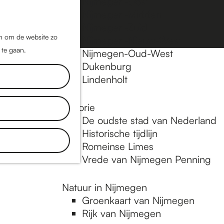
Nijmegen-Oost
Nijmegen-Midden
Z
K
Nijmegen-Zuid
o
a
M
jn om de website zo
Nijmegen-Nieuw-West
e
a
 te gaan.
e
Nijmegen-Oud-West
k
r
Dukenburg
n
e
t
Lindenholt
u
n
Historie
De oudste stad van Nederland
Historische tijdlijn
Romeinse Limes
Vrede van Nijmegen Penning
Natuur in Nijmegen
Groenkaart van Nijmegen
Rijk van Nijmegen