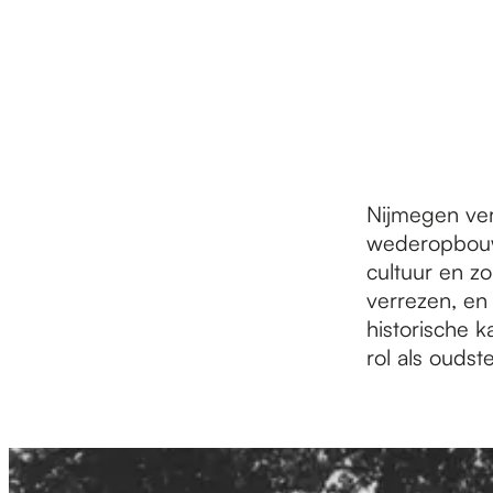
r
d
e
Nijmegen ve
wederopbouw 
h
cultuur en zo
verrezen, en 
historische k
o
rol als oudst
m