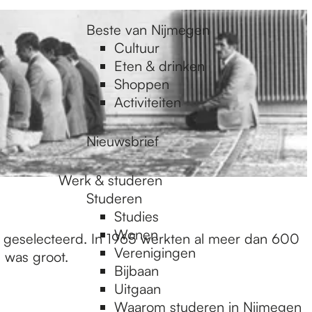
Beste van Nijmegen
Cultuur
Eten & drinken
Shoppen
Activiteiten
Nieuwsbrief
Werk & studeren
Studeren
Studies
Wonen
en geselecteerd. In 1965 werkten al meer dan 600
Verenigingen
 was groot.
Bijbaan
Uitgaan
Waarom studeren in Nijmegen