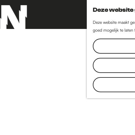
Deze website 
Deze website maakt geb
goed mogelijk te laten
G
a
n
a
a