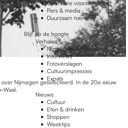
Openbare voorzieningen
Pers & media
Duurzaam toerisme
Blijf op de hoogte
Verhalen
Nijmeegse ondernemers
Interviews
Fotoverslagen
Cultuurimpressies
Expats
en over Nijmegen geselecteerd. In de 20e eeuw
n-Waal.
Nieuws
Cultuur
Eten & drinken
Shoppen
Weektips