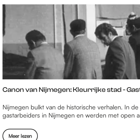
r
n
C
N
a
i
n
j
o
m
n
e
v
g
a
e
n
n
N
:
i
E
Canon van Nijmegen: Kleurrijke stad - Gas
j
u
m
r
C
Nijmegen bulkt van de historische verhalen. In d
e
e
a
gastarbeiders in Nijmegen en werden met open a
g
g
n
e
i
o
n
o
o
Meer lezen
n