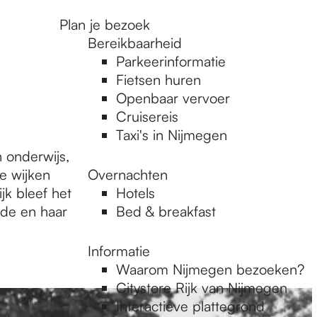
Plan je bezoek
Bereikbaarheid
Parkeerinformatie
Fietsen huren
Openbaar vervoer
Cruisereis
Taxi's in Nijmegen
 onderwijs,
we wijken
Overnachten
jk bleef het
Hotels
rde en haar
Bed & breakfast
Informatie
Waarom Nijmegen bezoeken?
Citystore Rijk van Nijmegen
Interactieve plattegrond