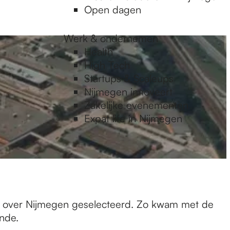
Open dagen
Werk & ondernemen
Health
High Tech
Startups & Scaleups
Nijmegen innoveert
Zakelijke evenementen
Expat life in Nijmegen
len over Nijmegen geselecteerd. Zo kwam met de
ende.