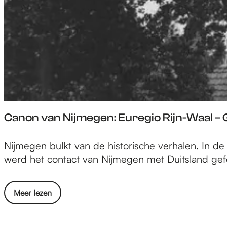
e
p
a
g
Canon van Nijmegen: Euregio Rijn-Waal 
e
C
Nijmegen bulkt van de historische verhalen. In d
a
werd het contact van Nijmegen met Duitsland gef
n
o
o
Meer lezen
n
v
v
e
a