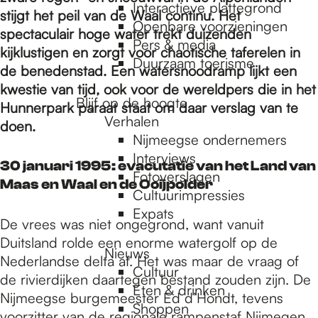
e
Interactieve plattegrond
stijgt het peil van de Waal continu. Het
Openbare voorzieningen
spectaculair hoge water trekt duizenden
Pers & media
p
kijklustigen en zorgt voor chaotische taferelen in
Duurzaam toerisme
de benedenstad. Een watersnoodramp lijkt een
kwestie van tijd, ook voor de wereldpers die in het
a
Blijf op de hoogte
Hunnerpark paraat staat om daar verslag van te
Verhalen
doen.
Nijmeegse ondernemers
g
Interviews
30 januari 1995: evacutatie van het Land van
Fotoverslagen
Maas en Waal en de Ooijpolder
Cultuurimpressies
e
Expats
De vrees was niet ongegrond, want vanuit
Duitsland rolde een enorme watergolf op de
Nieuws
Nederlandse delta af. Het was maar de vraag of
Cultuur
de rivierdijken daartegen bestand zouden zijn. De
Eten & drinken
Nijmeegse burgemeester Ed d’Hondt, tevens
Shoppen
voorzitter van de regionale rampenstaf Nijmegen,