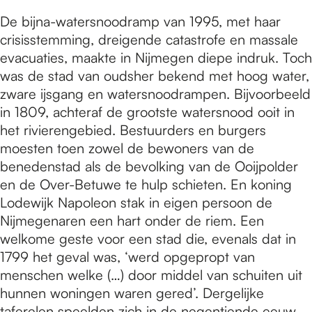
De bijna-watersnoodramp van 1995, met haar
crisisstemming, dreigende catastrofe en massale
evacuaties, maakte in Nijmegen diepe indruk. Toch
was de stad van oudsher bekend met hoog water,
zware ijsgang en watersnoodrampen. Bijvoorbeeld
in 1809, achteraf de grootste watersnood ooit in
het rivierengebied. Bestuurders en burgers
moesten toen zowel de bewoners van de
benedenstad als de bevolking van de Ooijpolder
en de Over-Betuwe te hulp schieten. En koning
Lodewijk Napoleon stak in eigen persoon de
Nijmegenaren een hart onder de riem. Een
welkome geste voor een stad die, evenals dat in
1799 het geval was, ‘werd opgepropt van
menschen welke (…) door middel van schuiten uit
hunnen woningen waren gered’. Dergelijke
taferelen speelden zich in de negentiende eeuw