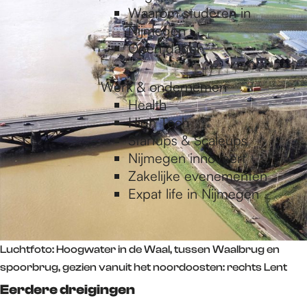
Waarom studeren in
Nijmegen
Open dagen
Werk & ondernemen
Health
High Tech
Startups & Scaleups
Nijmegen innoveert
Zakelijke evenementen
Expat life in Nijmegen
Luchtfoto: Hoogwater in de Waal, tussen Waalbrug en
spoorbrug, gezien vanuit het noordoosten: rechts Lent
Eerdere dreigingen