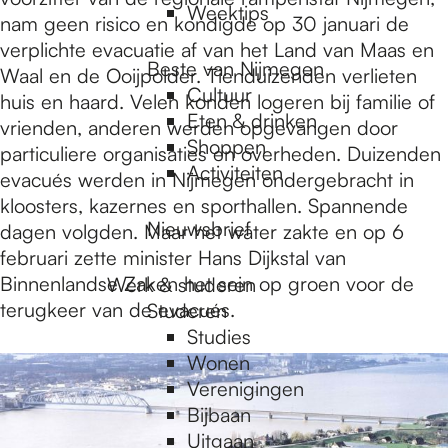
Weektips
nam geen risico en kondigde op 30 januari de
verplichte evacuatie af van het Land van Maas en
Beste van Nijmegen
Waal en de Ooijpolder. Tienduizenden verlieten
Cultuur
huis en haard. Velen konden logeren bij familie of
Eten & drinken
vrienden, anderen werden opgevangen door
Shoppen
particuliere organisaties en overheden. Duizenden
Activiteiten
evacués werden in Nijmegen ondergebracht in
kloosters, kazernes en sporthallen. Spannende
Nieuwsbrief
dagen volgden. Maar het water zakte en op 6
februari zette minister Hans Dijkstal van
Binnenlandse Zaken het sein op groen voor de
Werk & studeren
terugkeer van de evacués.
Studeren
Studies
Wonen
Verenigingen
Bijbaan
Uitgaan