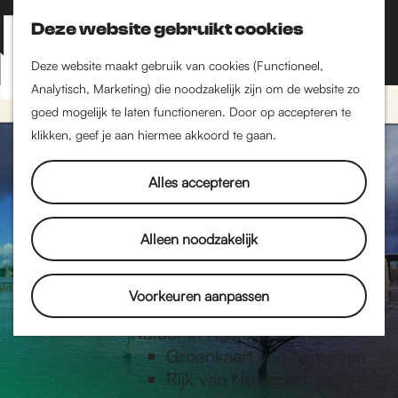
Nijmegen-Zuid
Nijmegen-Nieuw-West
Deze website gebruikt cookies
Z
K
Nijmegen-Oud-West
o
a
M
Deze website maakt gebruik van cookies (Functioneel,
Dukenburg
e
a
Analytisch, Marketing) die noodzakelijk zijn om de website zo
e
Lindenholt
G
k
r
goed mogelijk te laten functioneren. Door op accepteren te
n
e
t
klikken, geef je aan hiermee akkoord te gaan.
Historie
u
n
De oudste stad van
a
Alles accepteren
Nederland
Historische tijdlijn
n
Romeinse Limes
Alleen noodzakelijk
Vrede van Nijmegen
Penning
a
Voorkeuren aanpassen
Natuur in Nijmegen
Groenkaart van Nijmegen
a
Rijk van Nijmegen