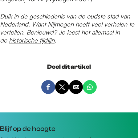
Duik in de geschiedenis van de oudste stad van
Nederland. Want Nijmegen heeft veel verhalen te
vertellen. Benieuwd? Je leest het allemaal in
de
historische tijdlijn
.
Deel dit artikel
D
D
D
D
e
e
e
e
e
e
e
e
l
l
l
l
d
d
d
d
Blijf op de hoogte
e
e
e
e