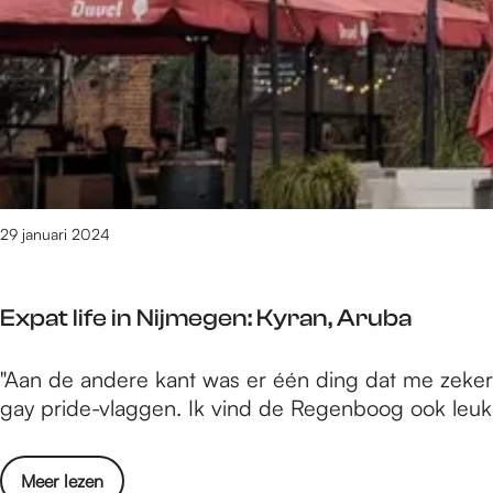
e
/
m
6
1
2
v
a
n
29 januari 2024
1
6
1
Expat life in Nijmegen: Kyran, Aruba
0
r
E
"Aan de andere kant was er één ding dat me zeker po
e
x
gay pride-vlaggen. Ik vind de Regenboog ook leuk.
s
p
u
a
l
o
Meer lezen
t