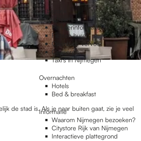
Plan je bezoek
Bereikbaarheid
Parkeerinformatie
Fietsen huren
Openbaar vervoer
Cruisereis
Taxi's in Nijmegen
Overnachten
Hotels
Bed & breakfast
 de stad is. Als je naar buiten gaat, zie je veel
Informatie
Waarom Nijmegen bezoeken?
Citystore Rijk van Nijmegen
Interactieve plattegrond