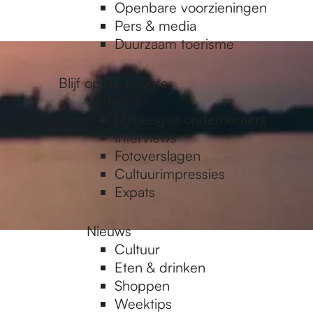
Openbare voorzieningen
Pers & media
Duurzaam toerisme
Blijf op de hoogte
Verhalen
Nijmeegse ondernemers
Interviews
Fotoverslagen
Cultuurimpressies
Expats
Nieuws
Cultuur
Eten & drinken
Shoppen
Weektips