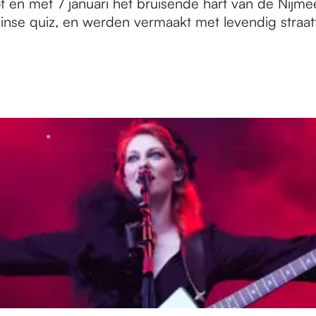
 en met 7 januari het bruisende hart van de Nij
nse quiz, en werden vermaakt met levendig straatt