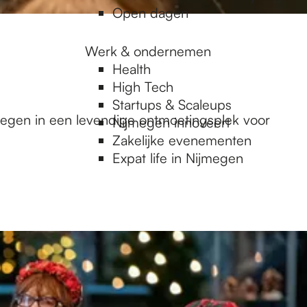
Open dagen
Werk & ondernemen
Health
High Tech
Startups & Scaleups
jmegen in een levendige ontmoetingsplek voor
Nijmegen innoveert
Zakelijke evenementen
Expat life in Nijmegen