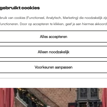
gebruikt cookies
ruik van cookies (Functioneel, Analytisch, Marketing) die noodzakelijk zi
 functioneren. Door op accepteren te klikken, geef je aan hiermee akkoord
Verhalen
Alles accepteren
Alleen noodzakelijk
een stad vol met inspirerende mensen, bijzondere 
enten. Lees interviews, bekijk fotoverslagen en on
Voorkeuren aanpassen
je alles over de binnenstad en het culturele aanbod