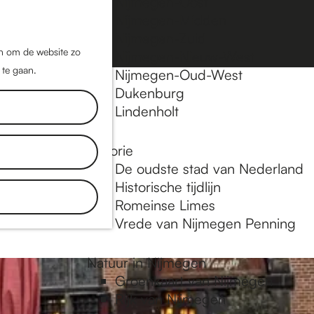
Nijmegen-Oost
Nijmegen-Midden
Z
K
Nijmegen-Zuid
o
a
M
jn om de website zo
Nijmegen-Nieuw-West
e
a
 te gaan.
e
Nijmegen-Oud-West
k
r
Dukenburg
n
e
t
Lindenholt
u
n
Historie
plekken en
De oudste stad van Nederland
tdek blogs.
Historische tijdlijn
 in
Romeinse Limes
Vrede van Nijmegen Penning
Natuur in Nijmegen
Groenkaart van Nijmegen
Rijk van Nijmegen