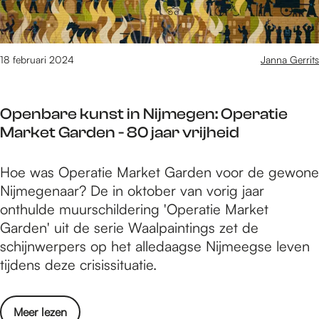
e
f
n
t
s
e
:
r
t
i
S
e
a
n
18 februari 2024
Janna Gerrits
u
e
u
N
d
t
r
i
i
f
a
Openbare kunst in Nijmegen: Operatie
j
p
o
n
Market Garden - 80 jaar vrijheid
m
t
o
t
e
a
d
O
Hoe was Operatie Market Garden voor de gewone
g
,
r
p
Nijmegenaar? De in oktober van vorig jaar
e
B
e
e
onthulde muurschildering 'Operatie Market
n
a
s
n
Garden' uit de serie Waalpaintings zet de
:
n
t
b
schijnwerpers op het alledaagse Nijmeegse leven
S
g
a
a
tijdens deze crisissituatie.
u
l
u
r
d
a
r
e
i
d
a
o
Meer lezen