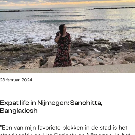
e
6
t
/
m
5
9
4
v
a
n
28 februari 2024
1
6
1
Expat life in Nijmegen: Sanchitta,
0
Bangladesh
r
e
E
"Een van mijn favoriete plekken in de stad is het
s
x