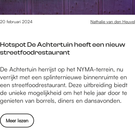
s
w
R
m
e
e
20 februari 2024
Nathalie van den Heuvel
s
t
i
D
d
Hotspot De Achtertuin heeft een nieuw
e
e
streetfoodrestaurant
B
n
a
t
H
De Achtertuin herrijst op het NYMA-terrein, nu
s
s
o
verrijkt met een splinternieuwe binnenruimte en
i
:
t
een streetfoodrestaurant. Deze uitbreiding biedt
s
T
s
de unieke mogelijkheid om het hele jaar door te
R
e
p
genieten van borrels, diners en dansavonden.
e
u
o
s
n
t
i
v
o
Meer lezen
D
d
a
v
e
e
n