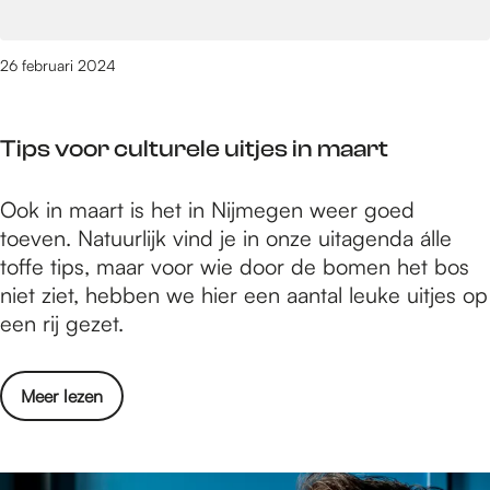
e
:
i
S
n
26 februari 2024
a
N
n
i
c
Tips voor culturele uitjes in maart
j
h
m
i
T
Ook in maart is het in Nijmegen weer goed
e
t
i
toeven. Natuurlijk vind je in onze uitagenda álle
g
t
p
toffe tips, maar voor wie door de bomen het bos
e
a
s
niet ziet, hebben we hier een aantal leuke uitjes op
n
,
v
een rij gezet.
:
B
o
S
a
o
a
n
o
Meer lezen
r
n
g
v
c
c
l
e
u
h
a
r