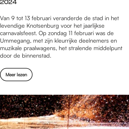
2024
n
e
N
r
F
Van 9 tot 13 februari veranderde de stad in het
i
a
o
levendige Knotsenburg voor het jaarlijkse
j
t
t
carnavalsfeest. Op zondag 11 februari was de
m
i
o
Ummegang, met zijn kleurrijke deelnemers en
e
e
v
muzikale praalwagens, het stralende middelpunt
g
M
e
door de binnenstad.
e
a
r
n
r
s
:
k
o
Meer lezen
l
O
e
v
a
p
t
e
g
e
G
r
:
r
a
F
c
a
r
o
a
t
d
t
r
i
e
o