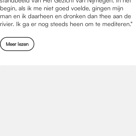
standbeeld van Het Gezicht van Nijmegen. In het
u
p
begin, als ik me niet goed voelde, gingen mijn
l
a
man en ik daarheen en dronken dan thee aan de
t
t
rivier. Ik ga er nog steeds heen om te mediteren."
a
l
t
i
e
o
Meer lezen
f
n
v
e
e
i
r
n
E
N
x
i
p
j
a
m
t
e
l
g
i
e
f
n