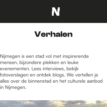
G
a
n
Verhalen
a
a
r
d
Nijmegen is een stad vol met inspirerende
e
mensen, bijzondere plekken en leuke
h
evenementen. Lees interviews, bekijk
o
fotoverslagen en ontdek blogs. We vertellen je
m
alles over de binnenstad en het culturele aanbod
e
in Nijmegen.
p
a
5
g
8