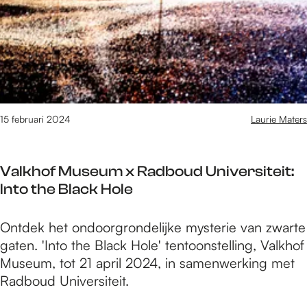
n
e
n
v
a
M
-
e
v
a
8
r
a
r
0
s
l
k
j
l
i
e
a
a
n
t
a
g
15 februari 2024
Laurie Maters
K
G
r
:
n
a
v
c
o
r
r
Valkhof Museum x Radboud Universiteit:
a
t
d
i
Into the Black Hole
r
s
e
j
n
e
n
h
V
Ontdek het ondoorgrondelijke mysterie van zwarte
a
n
-
e
a
gaten. 'Into the Black Hole' tentoonstelling, Valkhof
v
b
8
i
l
Museum, tot 21 april 2024, in samenwerking met
a
u
0
d
k
Radboud Universiteit.
l
r
j
h
i
g
a