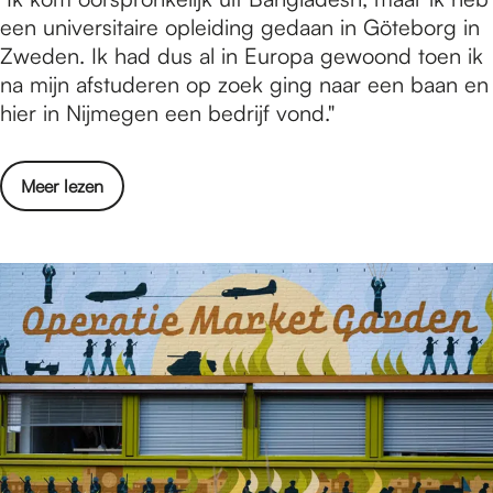
n
x
een universitaire opleiding gedaan in Göteborg in
u
n
p
Zweden. Ik had dus al in Europa gewoond toen ik
i
i
a
na mijn afstuderen op zoek ging naar een baan en
n
e
t
hier in Nijmegen een bedrijf vond."
h
u
l
e
w
i
e
s
o
Meer lezen
f
f
t
v
e
t
r
e
i
e
e
r
n
e
e
E
N
n
t
x
i
n
f
p
j
i
o
a
m
e
o
t
e
u
d
l
g
w
r
i
e
s