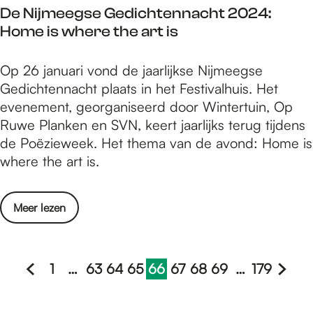
n
De Nijmeegse Gedichtennacht 2024:
x
i
Home is where the art is
R
v
a
e
D
Op 26 januari vond de jaarlijkse Nijmeegse
d
r
e
Gedichtennacht plaats in het Festivalhuis. Het
b
s
N
evenement, georganiseerd door Wintertuin, Op
o
i
i
Ruwe Planken en SVN, keert jaarlijks terug tijdens
u
t
j
de Poëzieweek. Het thema van de avond: Home is
d
e
m
where the art is.
U
i
e
n
t
e
i
:
o
Meer lezen
g
v
I
v
s
e
n
e
e
r
t
r
1
…
63
64
65
66
67
68
69
…
179
G
s
o
G
G
G
G
G
H
G
G
G
G
G
D
e
i
t
a
a
a
a
a
u
a
a
a
a
a
e
d
t