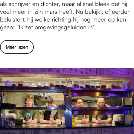
n
als schrijver en dichter, maar al snel bleek dat hij
u
r
t
veel meer in zijn mars heeft. Nu bekijkt, of eerder
i
t
e
beluistert, hij welke richting hij nog meer op kan
t
r
gaan: “Ik zet omgevingsgeluiden in".
j
v
e
i
s
o
Meer lezen
e
i
v
w
n
e
m
m
r
e
a
I
t
a
n
D
r
t
e
t
e
B
r
a
v
s
i
i
e