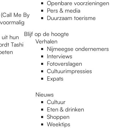
Openbare voorzieningen
Pers & media
 (Call Me By
Duurzaam toerisme
 voormalig
Blijf op de hoogte
 uit hun
Verhalen
rdt Tashi
Nijmeegse ondernemers
oeten
Interviews
Fotoverslagen
Cultuurimpressies
Expats
Nieuws
Cultuur
Eten & drinken
Shoppen
Weektips