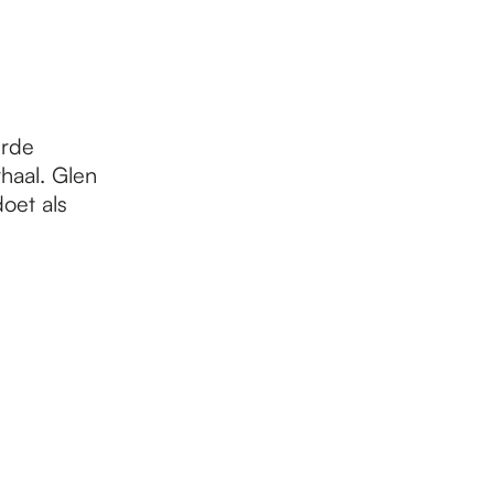
erde
haal. Glen
oet als