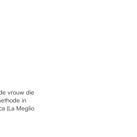
de vrouw die
methode in
a (La Meglio