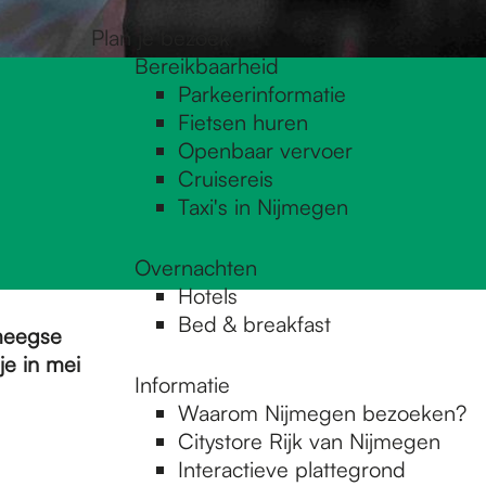
Plan je bezoek
Bereikbaarheid
Parkeerinformatie
Fietsen huren
Openbaar vervoer
Cruisereis
Taxi's in Nijmegen
Overnachten
Hotels
Bed & breakfast
jmeegse
je in mei
Informatie
Waarom Nijmegen bezoeken?
Citystore Rijk van Nijmegen
Interactieve plattegrond