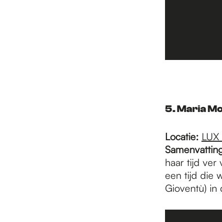
5. Maria M
Locatie:
LUX
Samenvatting
haar tijd ve
een tijd die
Gioventù) in 