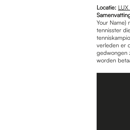
e
Locatie:
LUX
Samenvattin
p
Your Name) m
tennisster d
tenniskampioe
a
verleden er 
gedwongen zi
worden betaa
g
e