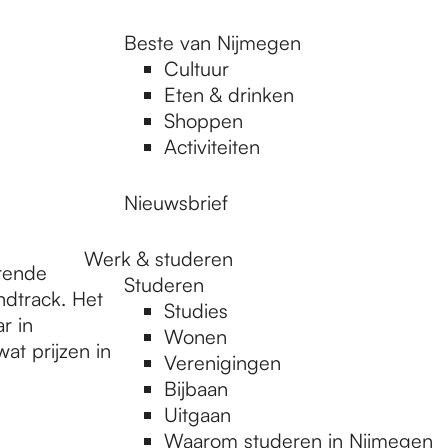
Beste van Nijmegen
Cultuur
Eten & drinken
Shoppen
Activiteiten
Nieuwsbrief
Werk & studeren
rende
Studeren
ndtrack. Het
Studies
r in
Wonen
at prijzen in
Verenigingen
Bijbaan
Uitgaan
Waarom studeren in Nijmegen