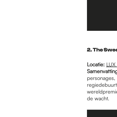
2. The Swee
Locatie:
LUX
Samenvatting
personages, 
regiedebuurt
wereldpremièr
de wacht.