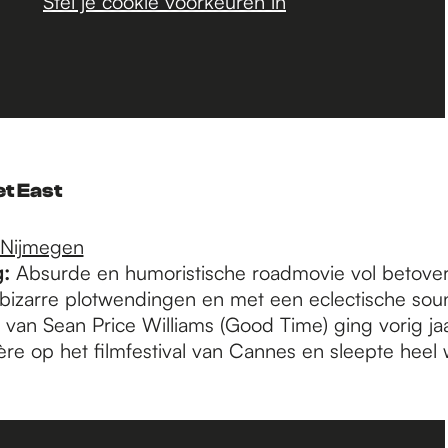
Stel je cookie voorkeuren in
t East
 Nijmegen
:
Absurde en humoristische roadmovie vol betove
bizarre plotwendingen en met een eclectische sou
 van Sean Price Williams (Good Time) ging vorig jaa
e op het filmfestival van Cannes en sleepte heel w