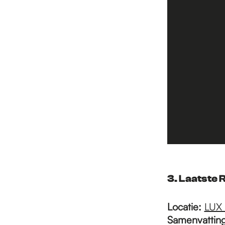
3. Laatste 
Locatie:
LUX
Samenvatting