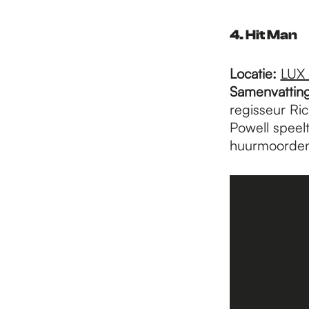
4. Hit Man
Locatie:
LUX
Samenvatting
regisseur Ri
Powell speelt
huurmoordena