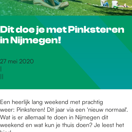
r
Dit doe je met Pinksteren
d
in Nijmegen!
e
27 mei 2020
|
h
|
|
o
Een heerlijk lang weekend met prachtig
weer: Pinksteren! Dit jaar via een 'nieuw normaal'.
m
Wat is er allemaal te doen in Nijmegen dit
weekend en wat kun je thuis doen? Je leest het