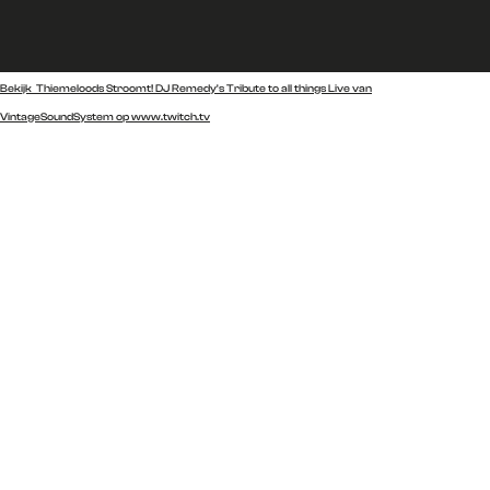
Bekijk Thiemeloods Stroomt! DJ Remedy's Tribute to all things Live van
VintageSoundSystem op www.twitch.tv