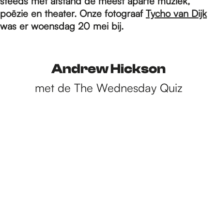
e
steeds met afstand de meest aparte muziek,
poëzie en theater. Onze fotograaf
Tycho van Dijk
was er woensdag 20 mei bij.
p
Andrew Hickson
a
met de The Wednesday Quiz
g
e