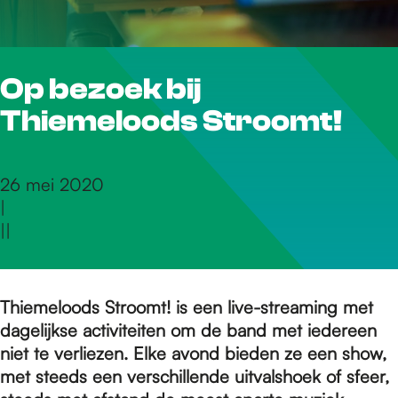
r
Op bezoek bij
d
Thiemeloods Stroomt!
e
26 mei 2020
|
h
|
|
o
Thiemeloods Stroomt! is een live-streaming met
dagelijkse activiteiten om de band met iedereen
m
niet te verliezen. Elke avond bieden ze een show,
met steeds een verschillende uitvalshoek of sfeer,