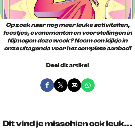
Op zoek naar nog meer leuke activiteiten,
feestjes, evenementen en voorstellingen in
Nijmegen deze week? Neem een kijkje in
onze
uitagenda
voor het complete aanbod!
Deel dit artikel
D
D
D
D
e
e
e
e
e
e
e
e
l
l
l
l
d
d
d
d
Dit vind je misschien ook leuk...
e
e
e
e