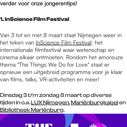
e
verder voor onze jongerentips!
p
1. InScience Film Festival
Van 3 tot en met 8 maart staat Nijmegen weer in
a
het teken van
InScience Film Festival
: het
internationale filmfestival waar wetenschap en
cinema elkaar ontmoeten. Rondom het amoreuze
g
thema "The Things We Do for Love" staat er
opnieuw een uitgebreid programma voor je klaar
e
van films, talks, VR-activiteiten en meer!
Dinsdag 3 t/m zondag 8 maart op diverse
tijden in o.a.
LUX Nijmegen
,
Mariënburgkapel
en
Bibliotheek Mariënburg
.