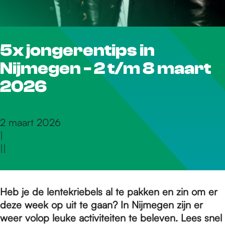
r
5x jongerentips in
d
Nijmegen - 2 t/m 8 maart
e
2026
h
2 maart 2026
|
|
|
o
m
Heb je de lentekriebels al te pakken en zin om er
deze week op uit te gaan? In Nijmegen zijn er
weer volop leuke activiteiten te beleven. Lees snel