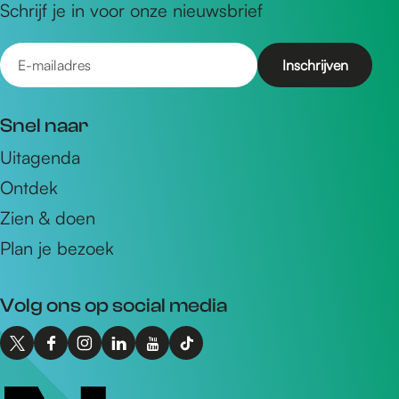
Schrijf je in voor onze nieuwsbrief
E
-
m
Snel naar
a
Uitagenda
i
Ontdek
l
a
Zien & doen
d
Plan je bezoek
r
e
Volg ons op social media
s
X
F
I
L
Y
T
I
a
n
i
o
i
n
c
s
n
u
k