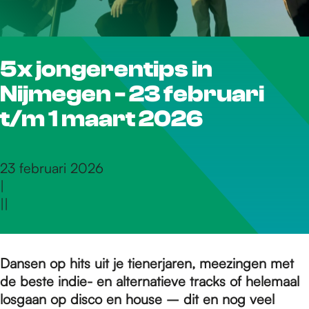
r
5x jongerentips in
d
Nijmegen - 23 februari
e
t/m 1 maart 2026
h
23 februari 2026
|
|
|
o
m
Dansen op hits uit je tienerjaren, meezingen met
de beste indie- en alternatieve tracks of helemaal
losgaan op disco en house – dit en nog veel