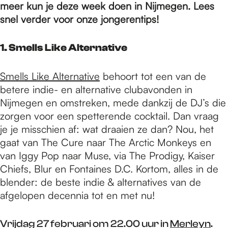
e
meer kun je deze week doen in Nijmegen. Lees
snel verder voor onze jongerentips!
p
1. Smells Like Alternative
a
Smells Like Alternative
behoort tot een van de
betere indie- en alternative clubavonden in
Nijmegen en omstreken, mede dankzij de DJ’s die
g
zorgen voor een spetterende cocktail. Dan vraag
je je misschien af: wat draaien ze dan? Nou, het
e
gaat van The Cure naar The Arctic Monkeys en
van Iggy Pop naar Muse, via The Prodigy, Kaiser
Chiefs, Blur en Fontaines D.C. Kortom, alles in de
blender: de beste indie & alternatives van de
afgelopen decennia tot en met nu!
Vrijdag 27 februari om 22.00 uur in
Merleyn
.