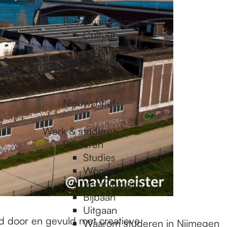
Beste van Nijmegen
Cultuur
Eten & drinken
Shoppen
Activiteiten
Nieuwsbrief
Werk & studeren
Studeren
Studies
Wonen
Verenigingen
Bijbaan
Uitgaan
ld door en gevuld met creatieve
Waarom studeren in Nijmegen