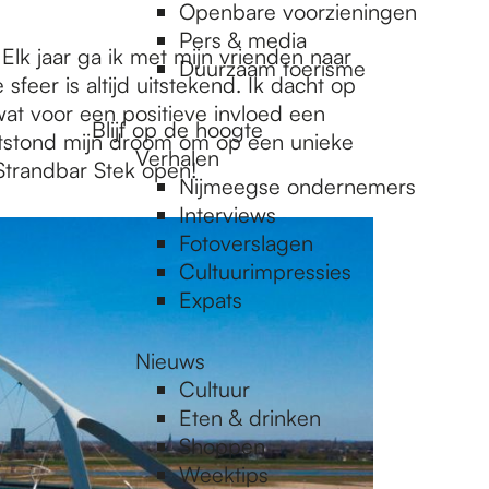
Openbare voorzieningen
Pers & media
Elk jaar ga ik met mijn vrienden naar
Duurzaam toerisme
eer is altijd uitstekend. Ik dacht op
at voor een positieve invloed een
Blijf op de hoogte
ntstond mijn droom om op een unieke
Verhalen
 Strandbar Stek open!
Nijmeegse ondernemers
Interviews
Fotoverslagen
Cultuurimpressies
Expats
Nieuws
Cultuur
Eten & drinken
Shoppen
Weektips