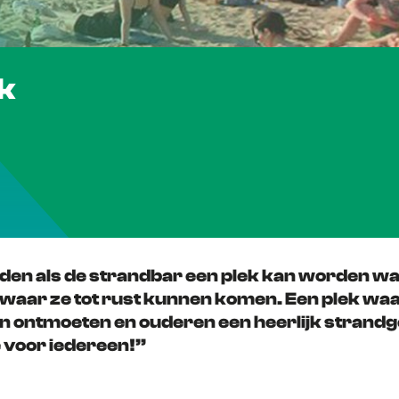
k
vinden als de strandbar een plek kan worden 
s waar ze tot rust kunnen komen. Een plek wa
n ontmoeten en ouderen een heerlijk strandge
 voor iedereen
!’’