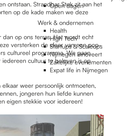
n ontstaan. Strandbar Stek zit aan het
Open dagen
storten op de kade maken we deze
Werk & ondernemen
Health
r dan op ons terras. Het wordt echt
High Tech
deze versterken de sfeer van een pop-
Startups & Scaleups
ivers cultureel programma. We gaan
Nijmegen innoveert
iedereen cultuur te beleven is op
Zakelijke evenementen
Expat life in Nijmegen
 elkaar weer persoonlijk ontmoeten,
rennen, jongeren hun liefde kunnen
n eigen stekkie voor iedereen!