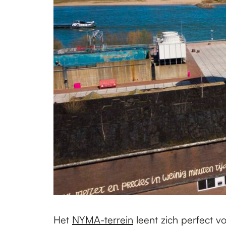
Het
NYMA-terrein
leent zich perfect v