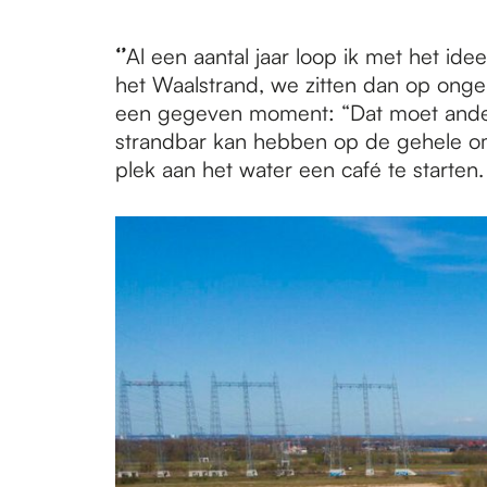
e
‘’
Al een aantal jaar loop ik met het id
p
het Waalstrand, we zitten dan op ongem
een gegeven moment: “Dat moet anders 
strandbar kan hebben op de gehele om
a
plek aan het water een café te starten
g
e