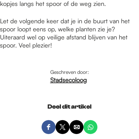
kopjes langs het spoor of de weg zien.
Let de volgende keer dat je in de buurt van het
spoor loopt eens op, welke planten zie je?
Uiteraard wel op veilige afstand blijven van het
spoor. Veel plezier!
Geschreven door:
Stadsecoloog
Deel dit artikel
D
D
D
D
e
e
e
e