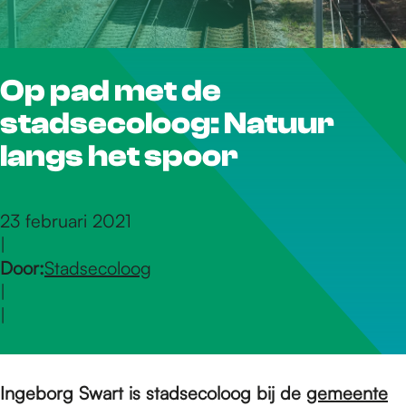
r
Op pad met de
d
stadsecoloog: Natuur
e
langs het spoor
h
23 februari 2021
|
Door:
Stadsecoloog
o
|
|
m
Ingeborg Swart is stadsecoloog bij de
gemeente