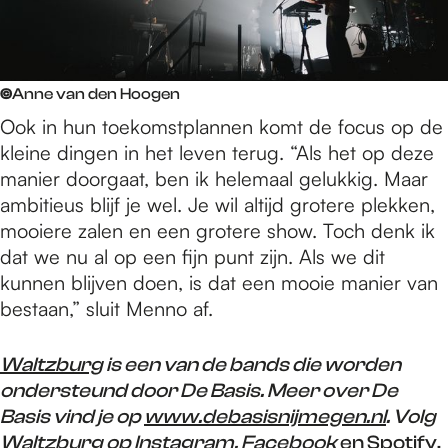
©
Anne van den Hoogen
Ook in hun toekomstplannen komt de focus op de
kleine dingen in het leven terug. “Als het op deze
manier doorgaat, ben ik helemaal gelukkig. Maar
ambitieus blijf je wel. Je wil altijd grotere plekken,
mooiere zalen en een grotere show. Toch denk ik
dat we nu al op een fijn punt zijn. Als we dit
kunnen blijven doen, is dat een mooie manier van
bestaan,” sluit Menno af.
Waltzburg
is een van de bands die worden
ondersteund door De Basis. Meer over De
Basis vind je op
www.debasisnijmegen.nl
. Volg
Waltzburg op
Instagram
,
Facebook
en
Spotify
.