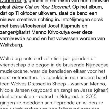
e
Doornroosje
, geheel in het teken van hun nieuwste
plaat
Black Cat on Your Doormat
. Op het album,
dat op 11 oktober uitkwam, slaat de band een
p
nieuwe creatieve richting in. IntoNijmegen sprak
met bassist/toetsenist Joost Klapmuts en
zanger/gitarist Menno Krivokutya over deze
a
vernieuwde sound en het volwassen worden van
Waltzburg.
g
Waltzburg ontstond zo’n tien jaar geleden uit
vriendschap die begon in de bruisende Nijmeegse
e
muziekscène, waar de bandleden elkaar voor het
eerst ontmoetten. “Ik speelde in een andere band
toen Wolves Dressed in Sheep - waarvan Menno,
Nicole Jansen (keyboard en zang) en Jesse (gitaar)
deel uitmaakten - optrad in Ndrgrnd. In 2015
gingen ze meedoen aan Popronde en wilden ze
een switch maken van een folksound naar een