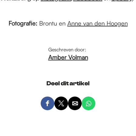
Fotografie:
Brontu en
Anne van den Hoogen
Geschreven door:
Amber Volman
Deel dit artikel
D
D
D
D
e
e
e
e
e
e
e
e
l
l
l
l