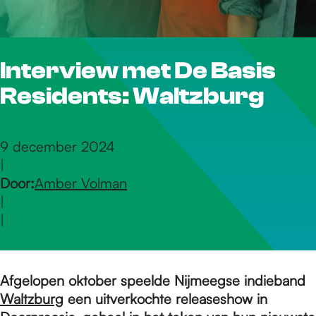
r
Interview met De Basis
d
Residents: Waltzburg
e
9 december 2024
|
h
Door:
Amber Volman
|
o
|
m
Afgelopen oktober speelde Nijmeegse indieband
Waltzburg
een uitverkochte releaseshow in