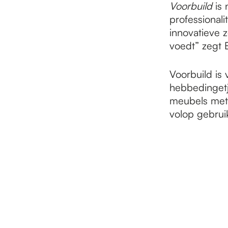
Voorbuild
is 
professionali
innovatieve z
voedt” zegt Er
Voorbuild is
hebbedingetj
meubels met 
volop gebrui