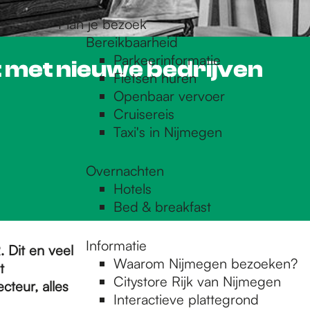
Plan je bezoek
Bereikbaarheid
Parkeerinformatie
 met nieuwe bedrijven
Fietsen huren
Openbaar vervoer
Cruisereis
Taxi's in Nijmegen
Overnachten
Hotels
Bed & breakfast
Informatie
 Dit en veel
Waarom Nijmegen bezoeken?
t
Citystore Rijk van Nijmegen
cteur, alles
Interactieve plattegrond