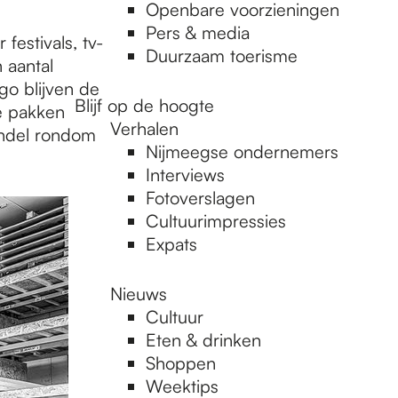
Openbare voorzieningen
Pers & media
estivals, tv-
Duurzaam toerisme
 aantal
go blijven de
Blijf op de hoogte
de pakken
Verhalen
andel rondom
Nijmeegse ondernemers
Interviews
Fotoverslagen
Cultuurimpressies
Expats
Nieuws
Cultuur
Eten & drinken
Shoppen
Weektips