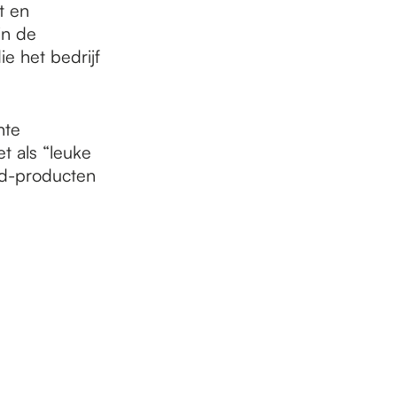
t en
in de
e het bedrijf
hte
t als “leuke
ld-producten