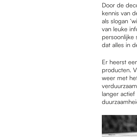
Door de deco
kennis van d
als slogan ‘w
van leuke in
persoonlijke 
dat alles in 
Er heerst een
producten. V
weer met het
verduurzaamd
langer actief
duurzaamheid