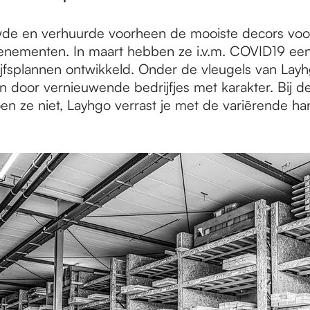
e en verhuurde voorheen de mooiste decors voor f
nementen. In maart hebben ze i.v.m. COVID19 een
jfsplannen ontwikkeld. Onder de vleugels van Layh
len door vernieuwende bedrijfjes met karakter. Bij 
oen ze niet, Layhgo verrast je met de variërende h