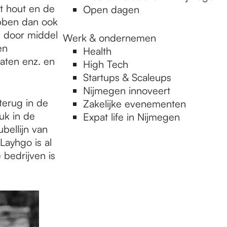
t hout en de
Open dagen
ebben dan ook
ie door middel
Werk & ondernemen
en
Health
maten enz. en
High Tech
Startups & Scaleups
Nijmegen innoveert
 terug in de
Zakelijke evenementen
uk in de
Expat life in Nijmegen
bellijn van
Layhgo is al
 bedrijven is