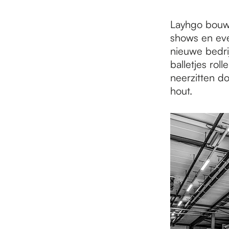
e
Layhgo bouwd
p
shows en eve
nieuwe bedri
balletjes rol
a
neerzitten d
hout.
g
e