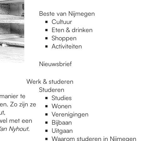
Beste van Nijmegen
Cultuur
Eten & drinken
Shoppen
Activiteiten
Nieuwsbrief
Werk & studeren
Studeren
manier te
Studies
n. Zo zijn ze
Wonen
t,
Verenigingen
wel met een
Bijbaan
Van Nyhout
.
Uitgaan
Waarom studeren in Nijmegen