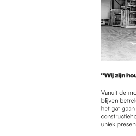
''Wij zijn hou
Vanuit de mo
blijven betr
het gat gaan
constructieh
uniek presen